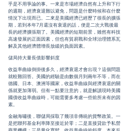
乎是不用爭論的事。一來是市場經濟自然有上升和下行
的週期，經濟衰退難以避免，問題是什麼時候和在什麼
情況下出現而已。二來是美國經濟已經歷了很長的擴張
期，若到本年7月還沒有衰退的話，便是二次大戰後最
長的經濟擴張期了。美國經濟的短期前景，雖然有科技
高速發展的正面因素，但也有貿易戰和全球治理體系瓦
解及其他經濟體增長放緩的負面因素。
儲局持大量長債影響斜度
收益率曲線倒掛後多久，經濟衰退才會出現？這個問題
就較難回答。美國的經驗是由數個月到兩年不等，而在
德國、日本、澳洲等國家，收益率曲線與經濟衰退的關
係就更加薄弱。但有一點要注意的，就是解讀現時美國
國債收益率曲線時，可能需要多考慮一些前所未有的因
素。
金融海嘯後，聯儲局採取了幾項非傳統的貨幣政策。一
是把聯邦基金利率降至接近於零；二是直接貸款予私營
商業機構；三是量化寬鬆。收益率曲線的斜度，本來反