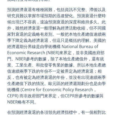
預測經濟衰退有種種困難，包括資訊不完整、滯後以及
研究員難以掌握市場預期的迅速變化。預測衰退什麼時
候出現已不容易，遑論預測衰退的深度和維持多久。此
外，雖然經濟衰退一般理解為經濟活動收縮，但不同國
家對衰退的定義略有差別。一般把本地生產總值連續兩
季下降定義為經濟衰退，但這只是概括的理解。美國的
經濟週期分界線是由學術機構 National Bureau of
Economic Research (NBER)來界定，並非美國政府部
門。NBER參考的數據，除了本地生產總值外，還有就
業、工業生產、和批發零售業的數據。所以本地生產總
值連續兩季下跌的年份不一定被界定為經濟衰退；相
反，也有被定為經濟衰退的年份，並沒有出現連續兩季
生產總值下跌的情況。歐元區的經濟週期劃分也是由學
術機構 (Centre for Economic Policy Research，
CEPR) 而非政府部門來界定，但CEPR所參考的數據與
NBER略有不同。
在預測經濟衰退的各項領先經濟指標中，有一個相對比