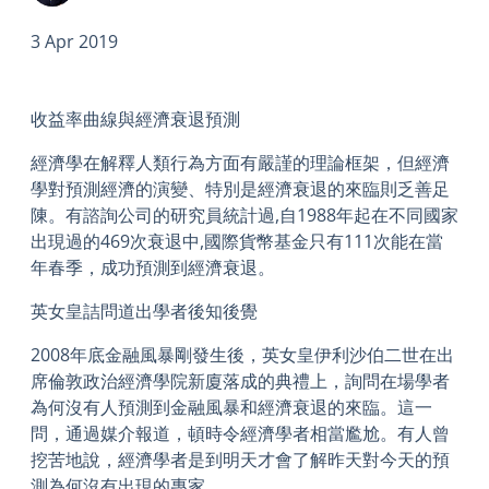
3 Apr 2019
收益率曲線與經濟衰退預測
經濟學在解釋人類行為方面有嚴謹的理論框架，但經濟
學對預測經濟的演變、特別是經濟衰退的來臨則乏善足
陳。有諮詢公司的研究員統計過,自1988年起在不同國家
出現過的469次衰退中,國際貨幣基金只有111次能在當
年春季，成功預測到經濟衰退。
英女皇詰問道出學者後知後覺
2008年底金融風暴剛發生後，英女皇伊利沙伯二世在出
席倫敦政治經濟學院新廈落成的典禮上，詢問在場學者
為何沒有人預測到金融風暴和經濟衰退的來臨。這一
問，通過媒介報道，頓時令經濟學者相當尷尬。有人曾
挖苦地說，經濟學者是到明天才會了解昨天對今天的預
測為何沒有出現的專家。