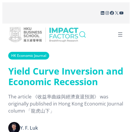
Skip
LinkedIn
Instagram
Facebook
X
YouT
to
content
HK Economic Journal
Yield Curve Inversion and
Economic Recession
The article 《收益率曲線與經濟衰退預測》 was
originally published in Hong Kong Economic Journal
column 「龍虎山下」
Y. F. Luk