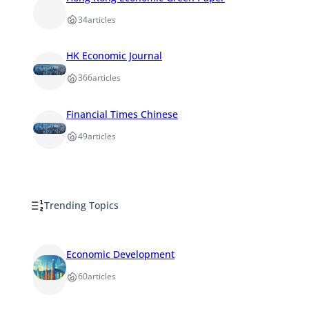
34
articles
HK Economic Journal
366
articles
Financial Times Chinese
49
articles
Trending Topics
Economic Development
60
articles