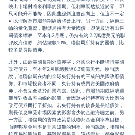
映出市場對將來利率的預期。但利率既然接近於零，即
只可能升不能降，因此曲線斜度自然向上，但這不一定
可以理解為市場預期經濟將會上行。另一方面，經過三
輪的量化寬鬆，聯儲局持有大量國債，即使最近有出售
國債來縮表，至本年2月底，仍持有約 2.2萬億美元的聯
邦政府債券，約佔總數10%。聯儲局所持有的國債，比
較多是長期債券。
此外，由於美國長期外貿赤字，外國央行不斷增持美國
政府債券，至本年2月底總數達6.3萬億美元。換句話
說，連聯儲局在內的全球央行持有約三成的美國政府債
券。和市場投資者不同，央行持有或買賣美國政府債
券，不會完全基於商業考慮。因此，市場預期或經濟週
期等對收益率曲線的影響，會因眾央行持有較大比例的
政府債券而打了折扣。若央行持有的較多是長期債券，
則長債息率受市場因素的影響會少於金融海嘯之前。另
一方面，聯儲局的貨幣政策是以聯邦基金利率為目標，
而聯邦基金利率是非常短期的利率。換句說話，聯儲局
較容易影響短息，甚難影響長息。這些變化，都會影響