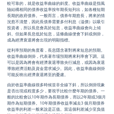
較可靠的，就是收益率曲線的斜度。收益率曲線是指風
險結構相同的債券收益率按年期長短列出，如各種短期
長期的政府債券。一般而言，債券年期愈長，將來的情
況愈不清楚，因此長債券需要多付利息（溢價）以吸引
投資者，所以長息會高於短息，收益率曲線會向上傾
斜。但如果長息低於短息，這條曲線便會下斜或倒掛，
成為經濟衰退將會出現的明顯指標。
從利率預期的角度看，長息隱含著對將來短息的預期。
收益率曲線倒掛，代表著市場預期將來利率會下調。這
可以是因為將會有經濟衰退導致央行減息，或因為衰退
導致經濟活動及資金需求減少。因此，收益率曲線倒掛
可能反映出經濟衰退將至的憂慮。
由於收益率曲線很多時候並非全線下斜，所以倒掛現象
是否出現或程度多少，要視乎比較什麼年期的債券。一
般的比較會以10年期作為長期債券，而以2年期或3個月
期作為短期債券。10年期債券收益率減去3 個月期債券
收益率的利差一般來說是正值。當這個利差減少至負值