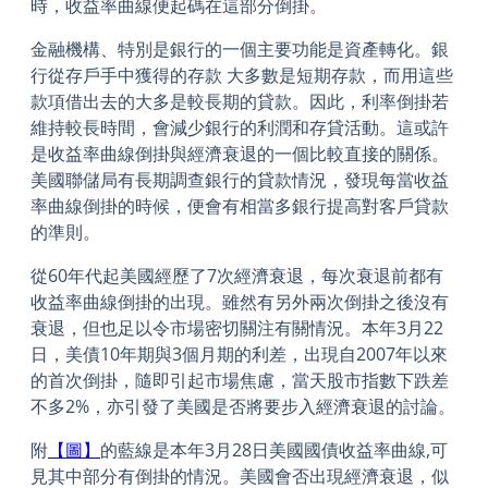
時，收益率曲線便起碼在這部分倒掛。
金融機構、特別是銀行的一個主要功能是資產轉化。銀
行從存戶手中獲得的存款 大多數是短期存款，而用這些
款項借出去的大多是較長期的貸款。因此，利率倒掛若
維持較長時間，會減少銀行的利潤和存貸活動。這或許
是收益率曲線倒掛與經濟衰退的一個比較直接的關係。
美國聯儲局有長期調查銀行的貸款情況，發現每當收益
率曲線倒掛的時候，便會有相當多銀行提高對客戶貸款
的準則。
從60年代起美國經歷了7次經濟衰退，每次衰退前都有
收益率曲線倒掛的出現。雖然有另外兩次倒掛之後沒有
衰退，但也足以令市場密切關注有關情況。本年3月22
日，美債10年期與3個月期的利差，出現自2007年以來
的首次倒掛，隨即引起市場焦慮，當天股市指數下跌差
不多2%，亦引發了美國是否將要步入經濟衰退的討論。
附
【圖】
的藍線是本年3月28日美國國債收益率曲線,可
見其中部分有倒掛的情況。美國會否出現經濟衰退，似