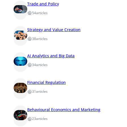
Trade and Policy
54
articles
Strategy and Value Creation
38
articles
AI Analytics and Big Data
34
articles
Financial Regulation
31
articles
Behavioural Economics and Marketing
23
articles