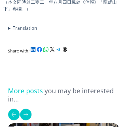
（本文同時於二零二一年八月四日載於《信報》「龍虎山
下」專欄。）
Translation
Share on LinkedIn
Share on Facebook
Share on WhatsApp
Share on X
Share on Telegram
Share on Threads
Share with
/
More posts
you may be interested
in…