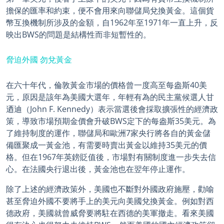
擔保的匯率和約束，便不會用來向聯儲局兌換黃金。這個貨
幣互換機制所涉及的金額，自1962年至1971年一直上升，反
映出BWS的問題是結構性而非短暫性的。
脅迫外國 勿兌黃金
在六十年代，倫敦黃金市場的價格曾一度高至每盎斯40美
元，原因是該年為美國大選年，年輕有為的民主黨候選人甘
迺迪（John F. Kennedy）表示當選後會採取擴張性的經濟政
策，導致市場預期金價會升破BWS定下的每盎斯35美元。為
了維持制度的運作，聯儲局和歐洲7家央行將各自的黃金儲
備匯聚成一黃金池，有需要時賣出黃金以維持35美元的價
格。但在1967年英鎊貶值後，市場對有關制度進一步失去信
心。在法國央行退出後，黃金池也在翌年停止運作。
除了上述的經濟政策外，美國也不斷對外國政府施壓，勸喻
甚至脅迫外國不要將手上的美元向美國兌換黃金。例如對西
德政府，美國就曾威脅要將駐在西德的美軍撤走。看來美國