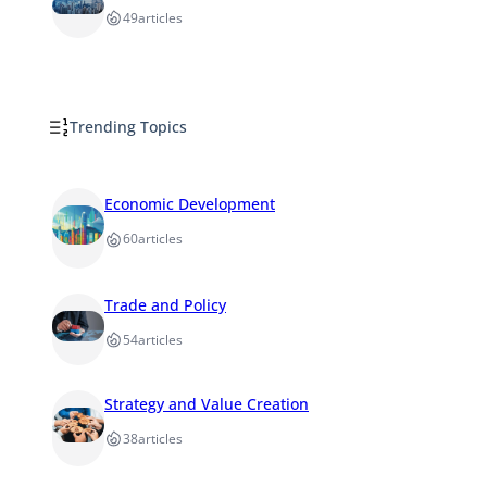
49
articles
Trending Topics
Economic Development
60
articles
Trade and Policy
54
articles
Strategy and Value Creation
38
articles