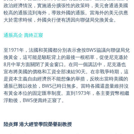
政治經濟情況，實施過分擴張性的政策時，美元會通過美國
較高的通脹流到海外，導致外國的通脹。當海外的美元供應
大於需求時候，外國央行便有誘因向聯儲局兌換黃金。
通脹高企 壽終正寢
至1971年，法國和英國都分別表示會按BWS協議向聯儲局兌
換黃金，這可能是駱駝背上的最後一根稻草，促使尼克遜於
8月中單方面關閉了黃金窗口。在同一個講話中，尼克遜也
宣布將美國的價格和工資全部凍結90天。在非戰爭時期，這
是資本主義自由經濟所不能想像的舉措，反映出當時美國的
通脹已難以收拾，BWS已時日無多。當時各國還盡量維持沒
有黃金本位的固定匯率制度。直到1973年，各主要貨幣相繼
浮動後，BWS便壽終正寢了。
陸炎輝 港大經管學院榮譽副教授