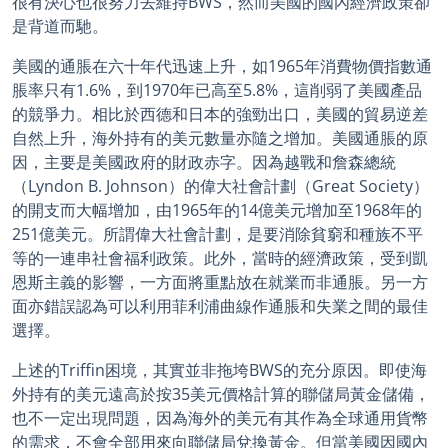
很有決心也很努力去維持BWS，然而美國的國內經濟政策卻
是背道而馳。
美國的通脹在六十年代迅速上升，如1965年消費物價指數通
脹率只有1.6%，到1970年已高至5.8%，這削弱了美國產品
的競爭力。相比於西德和日本的強勁出口，美國的貿易逆差
自然上升，海外持有的美元數量亦隨之增加。美國通脹的原
因，主要是美國政府的財政赤字。因為越戰和詹森總統
（Lyndon B. Johnson）的偉大社會計劃（Great Society）
的開支而大幅增加，由1965年的14億美元增加至1968年的
251億美元。所謂偉大社會計劃，是要消除貧窮和種族不平
等的一連串社會福利政策。此外，當時的經濟政策，受到凱
恩斯主義的影響，一方面將重點放在就業而非通脹。另一方
面亦錯誤認為可以利用菲利浦曲線作通脹和失業之間的最佳
選擇。
上述的Triffin困境，其實並非拖垮BWS的充分原因。即使海
外持有的美元遠高於按35美元價格計算的聯儲局黃金儲備，
也不一定出現問題，因為海外的美元有其作為全球通用貨幣
的需求，不會全部用來向聯儲局兌換黃金。但當美國因國內