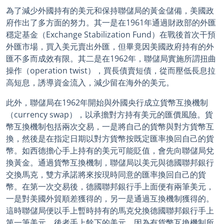
為了減少外國持有的美元和保持聯儲局的黃金儲備，美國政
府作出了多方面的努力。其一是在1961年通過財政部的外匯
穩定基金（Exchange Stabilization Fund）在戰後首次干預
外匯市場，買入美元賣出外匯，但畢竟因美國政府持有的外
匯不多而成效有限。其二是在1962年，聯儲局實施所謂扭曲
操作（operation twist），買長債賣短債，從而壓低長息拉
高短息，誘導資金流入，減少留在海外的美元。
此外，聯儲局在1962年開始與外國央行成立貨幣互換機制
（currency swap），以承擔對方持有美元的匯價風險。貨
幣互換機制包括兩次交易，一是將自己的貨幣與對方貨幣互
換，然後是在指定日期以對方貨幣按既定匯率換回自己的貨
幣。如西德擔心手上持有的美元可能貶值，會先向聯儲局兌
換黃金。通過貨幣互換機制，聯儲局以美元與德國聯邦銀行
交換馬克，雙方承諾將來按現時同意的匯率換回自己的貨
幣。在第一次交易後，德國聯邦銀行手上面便有兩筆美元，
一是對美國外貿順差獲得的，另一是通過互換機制獲得的。
這時聯儲局便以手上暫時持有的馬克兌換德國聯邦銀行手上
第一筆美元，後者手上餘下的美元，因為有貨幣互換機制所