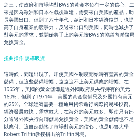
之三，使政府和市場均對BWS的黃金本位有一定的信心。二
來是因為歐洲和日本在戰後重建，需要來自美國的產品，助
長美國出口。但到了六十年代，歐洲和日本經濟復甦，也提
高了自身產業的競爭力，反過來出口到美國，同時也減少了
對美元的需求，並開始將手上的美元按BWS的協議向聯儲局
兌換黃金。
扭曲操作 誘導吸資
這時候，問題出現了。即使美國在制度開始時有豐富的黃金
儲備，但這些儲備增幅，遠遠追不上美元供應的增幅。在
1955年，美國的黃金儲備超過外國政府及央行持有的美元
160%，但到了1971年，美國的黃金儲備只及外國持有美元
的25%。全球經濟需要一種通用貨幣進行國際貿易和投資。
經濟發展愈快，需求愈大，在海外的美元愈多。即使只有部
分通過外國央行向聯儲局兌換黃金，美國的黃金儲備也不足
以應付。這自然動搖了市場對美元的信心，也是耶魯大學
Robert Triffin教授指出的Triffin困境。