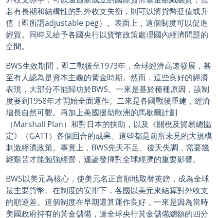
若有長期和結構性的對外收支失衡，則可以將貨幣貶值或升
值（即所謂adjustable peg）。表面上，這個制度可以促進
經貿。同時又給予各國央行以貨幣政策處理國內經濟問題的
空間。
BWS生效期間，即二戰後至1973年，全球經濟高速發展，甚
至有人認為是資本主義的黃金時期。然而，這些良好的經濟
表現，大部分不能歸功於BWS。一來是基於種種原因，該制
度要到1958年才開始全面運作。二來是各國戰後重建，經濟
增長自然可觀。再加上美國援助歐洲的馬歇爾計劃
（Marshall Plan）和對日本的扶助，以及《關稅及貿易總協
定》（GATT）各個回合的成果。這些都是前所未見的大規模
刺激經濟政策。事實上，BWS先天不足、後天失調，需要幾
經艱苦才能勉強經營，遑論發揮對全球經濟的重要影響。
BWS以美元為核心，使美元名正言順地取替英鎊，成為全球
最主要貨幣。在制度的安排下，各國以美元來結算對外收支
的順逆差。這個制度在早期還算運作良好，一來是因為當時
美國政府持有的黃金儲備，達全球央行黃金儲備總額的四分