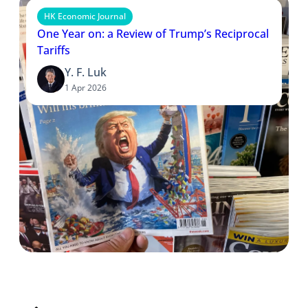
HK Economic Journal
One Year on: a Review of Trump’s Reciprocal
Tariffs
Y. F. Luk
1 Apr 2026