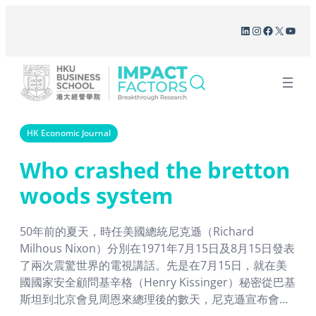
Skip
LinkedIn
Instagram
Facebook
X
YouT
to
content
HK Economic Journal
Who crashed the bretton
woods system
50年前的夏天，時任美國總統尼克遜（Richard
Milhous Nixon）分別在1971年7月15日及8月15日發表
了兩次震驚世界的電視講話。先是在7月15日，就在美
國國家安全顧問基辛格（Henry Kissinger）秘密從巴基
斯坦到北京會見周恩來總理後的數天，尼克遜宣布會在
翌年2月訪問中國。這從此改變了中美關係和人類歷史