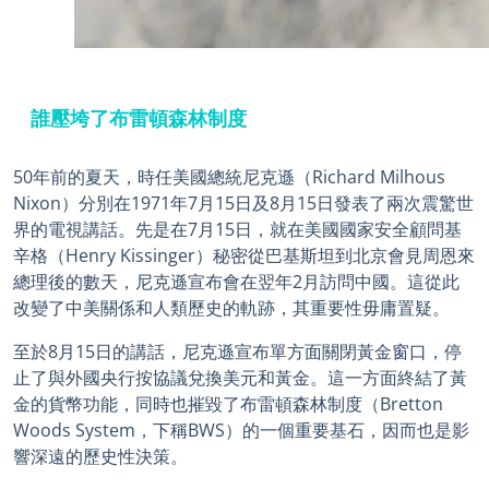
誰壓垮了布雷頓森林制度
50年前的夏天，時任美國總統尼克遜（Richard Milhous
Nixon）分別在1971年7月15日及8月15日發表了兩次震驚世
界的電視講話。先是在7月15日，就在美國國家安全顧問基
辛格（Henry Kissinger）秘密從巴基斯坦到北京會見周恩來
總理後的數天，尼克遜宣布會在翌年2月訪問中國。這從此
改變了中美關係和人類歷史的軌跡，其重要性毋庸置疑。
至於8月15日的講話，尼克遜宣布單方面關閉黃金窗口，停
止了與外國央行按協議兌換美元和黃金。這一方面終結了黃
金的貨幣功能，同時也摧毀了布雷頓森林制度（Bretton
Woods System，下稱BWS）的一個重要基石，因而也是影
響深遠的歷史性決策。