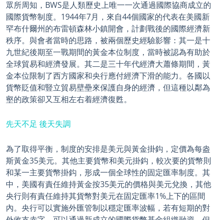
眾所周知，BWS是人類歷史上唯一一次通過國際協商成立的
國際貨幣制度。1944年7月，來自44個國家的代表在美國新
罕布什爾州的布雷頓森林小鎮開會，計劃戰後的國際經濟新
秩序。與會者當時的思路，被兩個歷史經驗影響：其一是十
九世紀後期至一戰期間的黃金本位制度，當時被認為有助於
全球貿易和經濟發展。其二是三十年代經濟大蕭條期間，黃
金本位限制了西方國家和央行應付經濟下滑的能力。各國以
貨幣貶值和豎立貿易壁壘來保護自身的經濟，但這種以鄰為
壑的政策卻又互相左右着經濟復甦。
先天不足 後天失調
為了取得平衡，制度的安排是美元與黃金掛鈎，定價為每盎
斯黃金35美元。其他主要貨幣和美元掛鈎，較次要的貨幣則
和某一主要貨幣掛鈎，形成一個全球性的固定匯率制度。其
中，美國有責任維持黃金按35美元的價格與美元兌換，其他
央行則有責任維持其貨幣對美元在固定匯率1%上下的區間
內。央行可以實施外匯管制以穩定匯率波幅，若有短期的對
外收支赤字，可以通過新成立的國際貨幣基金組織融資，但