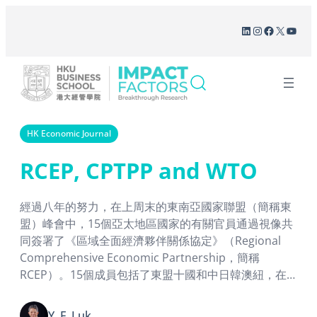
Skip
LinkedIn
Instagram
Facebook
X
YouT
to
content
HK Economic Journal
RCEP, CPTPP and WTO
經過八年的努力，在上周末的東南亞國家聯盟（簡稱東
盟）峰會中，15個亞太地區國家的有關官員通過視像共
同簽署了《區域全面經濟夥伴關係協定》（Regional
Comprehensive Economic Partnership，簡稱
RCEP）。15個成員包括了東盟十國和中日韓澳紐，在
人口、生產總值和貿易總額三方面都佔了全球約30%，
而製造業的生產更是全球的一半以上，可以說是歷史上
Y. F. Luk