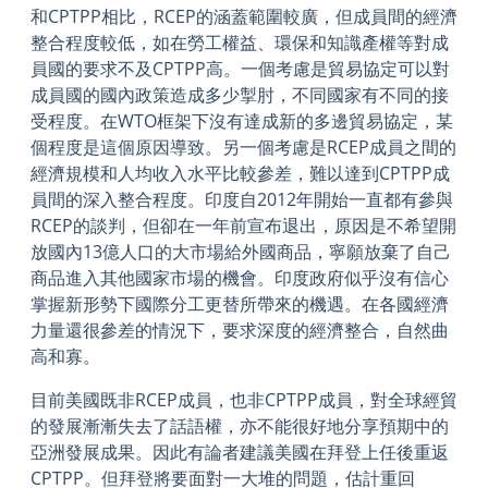
和CPTPP相比，RCEP的涵蓋範圍較廣，但成員間的經濟
整合程度較低，如在勞工權益、環保和知識產權等對成
員國的要求不及CPTPP高。一個考慮是貿易協定可以對
成員國的國內政策造成多少掣肘，不同國家有不同的接
受程度。在WTO框架下沒有達成新的多邊貿易協定，某
個程度是這個原因導致。另一個考慮是RCEP成員之間的
經濟規模和人均收入水平比較參差，難以達到CPTPP成
員間的深入整合程度。印度自2012年開始一直都有參與
RCEP的談判，但卻在一年前宣布退出，原因是不希望開
放國內13億人口的大市場給外國商品，寧願放棄了自己
商品進入其他國家市場的機會。印度政府似乎沒有信心
掌握新形勢下國際分工更替所帶來的機遇。在各國經濟
力量還很參差的情況下，要求深度的經濟整合，自然曲
高和寡。
目前美國既非RCEP成員，也非CPTPP成員，對全球經貿
的發展漸漸失去了話語權，亦不能很好地分享預期中的
亞洲發展成果。因此有論者建議美國在拜登上任後重返
CPTPP。但拜登將要面對一大堆的問題，估計重回