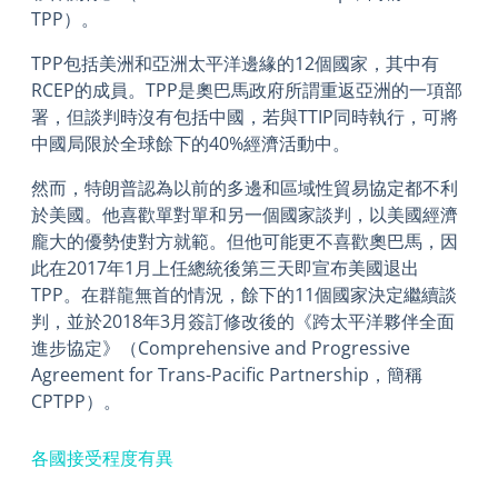
TPP）。
TPP包括美洲和亞洲太平洋邊緣的12個國家，其中有
RCEP的成員。TPP是奧巴馬政府所謂重返亞洲的一項部
署，但談判時沒有包括中國，若與TTIP同時執行，可將
中國局限於全球餘下的40%經濟活動中。
然而，特朗普認為以前的多邊和區域性貿易協定都不利
於美國。他喜歡單對單和另一個國家談判，以美國經濟
龐大的優勢使對方就範。但他可能更不喜歡奧巴馬，因
此在2017年1月上任總統後第三天即宣布美國退出
TPP。在群龍無首的情況，餘下的11個國家決定繼續談
判，並於2018年3月簽訂修改後的《跨太平洋夥伴全面
進步協定》（Comprehensive and Progressive
Agreement for Trans-Pacific Partnership，簡稱
CPTPP）。
各國接受程度有異