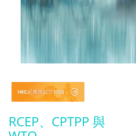
RCEP、CPTPP 與
WTO