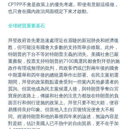
CPTPP不會是政策上的優先考慮。即使有意願這樣做，
也只會在國內政治局面穩定下來才啟動。
全球經貿重要基石
拜登政府首先要急速處理近在眉睫的新冠肺炎和經濟復
甦，但可能沒有國會大多數的支持而舉步維艱。此外，
特朗普的下台不等於特朗普主義的消失。美國社會已嚴
重撕裂，投票支持特朗普的7100萬選民都會對拜登的施
政作有理或無理的批判，而政客們或已對兩年後的國會
中期選舉和四年後的總統選舉作出部署。在民主黨初選
期間，拜登的政策觀點還會受到一些黨內其他參選者的
質詢。但當他成為民主黨候選人後，與特朗普爭奪白宮
寶座的道路上，傳媒和社會的注意力都放在特朗普的負
面言行和倒行逆施的政策上。拜登只要不犯大錯，便容
易獲得良好印象。但當他入主白宮後情況便會大不相
同。經過特朗普和他的幕僚四年來的論述，無論內容是
對是錯，估計美國人已不熱中於自由貿易，更不在乎加