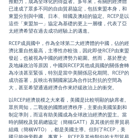
推動力，成為全球化的得益者。多年來，有關的經濟體
已達成了眾多不同的自由貿易協定，包括東盟本身，和
東盟分別與中國、日本、韓國及澳紐的協定。RCEP是以
這些「東盟加一」協定為基礎的更上一層樓，代表了亞
太經濟希望在過去成功經驗上的邁進。
RCEP成員國中，作為全球第二大經濟體的中國，佔的經
濟比重自然最高，主導性亦較強，因此即使RCEP由東盟
發起，也被視為中國的經濟勢力範圍。然而，基於歷史
及地緣政治等原因，中國與RCEP其他成員國的關係會轉
為冷淡甚至緊張，特別是當中美關係惡化期間。RCEP的
成功簽署，反映出有關國家認為合作比對抗的空間為
大，甚至希望通過經濟合作來紓緩政治上的衝突。
以RCEP經濟規模之大來看，美國是比較明顯的缺席者。
眾所周知，二戰後的國際經濟秩序，主要由美國策劃和
制定準則，而這有助美國成為全球政治經濟的盟主。當
時的關稅及貿易總協定（簡稱GATT）及其後的世界貿易
組織（簡稱WTO），都是美國主導。但到了RCEP，美
國只能做旁觀者。事實上，RCEP及其他類似的大型貿易