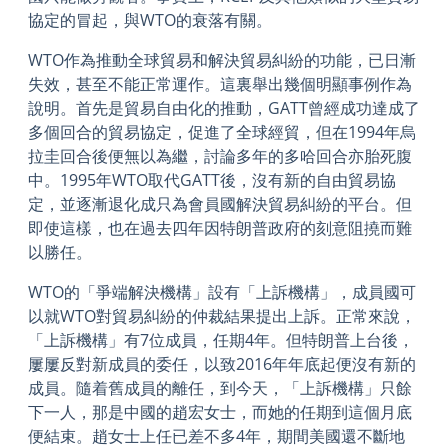
協定的冒起，與WTO的衰落有關。
WTO作為推動全球貿易和解決貿易糾紛的功能，已日漸
失效，甚至不能正常運作。這裏舉出幾個明顯事例作為
說明。首先是貿易自由化的推動，GATT曾經成功達成了
多個回合的貿易協定，促進了全球經貿，但在1994年烏
拉圭回合後便無以為繼，討論多年的多哈回合亦胎死腹
中。1995年WTO取代GATT後，沒有新的自由貿易協
定，並逐漸退化成只為會員國解決貿易糾紛的平台。但
即使這樣，也在過去四年因特朗普政府的刻意阻撓而難
以勝任。
WTO的「爭端解決機構」設有「上訴機構」，成員國可
以就WTO對貿易糾紛的仲裁結果提出上訴。正常來說，
「上訴機構」有7位成員，任期4年。但特朗普上台後，
屢屢反對新成員的委任，以致2016年年底起便沒有新的
成員。隨着舊成員的離任，到今天，「上訴機構」只餘
下一人，那是中國的趙宏女士，而她的任期到這個月底
便結束。趙女士上任已差不多4年，期間美國還不斷地