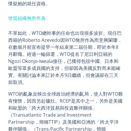
懷疑她的就任資格。
世貿組織無所作為
不單如此，WTO總幹事的任命也出現很多波折。現任巴
西籍的Roberto Azevedo因WTO無所作為而意興闌珊，
在數個月前宣布提早一年結束第二屆任期，即於本年8
月辭職。經過一輪篩選，WTO提名了尼日利亞籍的
Ngozi Okonjo-Iweala接任，已獲得包括中國、日本和
歐盟等眾多成員國的支持，但卻因為美國反對而未能確
實。有關討論本來訂於本月9日繼續，但會議卻在三天
前取消。
WTO的亂象反映出全球政治經濟的亂局，使人對WTO難
有憧憬，因而另起爐灶。RCEP是其中之一，另外是美國
和歐盟的「跨大西洋貿易與投資夥伴關係」
（Transatlantic Trade and Investment
Partnership，簡稱TTIP）及美國和亞洲的「跨太平洋
夥伴關係」（Trans-Pacific Partnership，簡稱