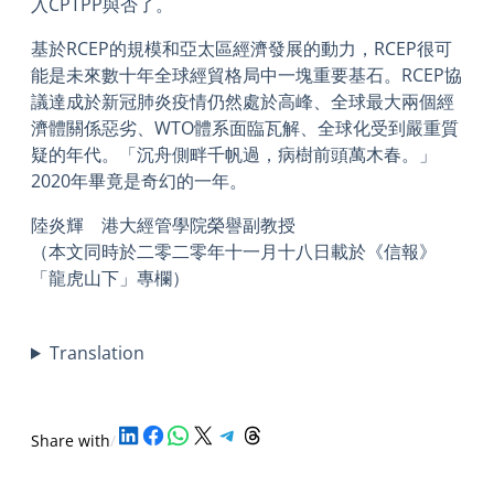
入CPTPP與否了。
基於RCEP的規模和亞太區經濟發展的動力，RCEP很可
能是未來數十年全球經貿格局中一塊重要基石。RCEP協
議達成於新冠肺炎疫情仍然處於高峰、全球最大兩個經
濟體關係惡劣、WTO體系面臨瓦解、全球化受到嚴重質
疑的年代。「沉舟側畔千帆過，病樹前頭萬木春。」
2020年畢竟是奇幻的一年。
陸炎輝 港大經管學院榮譽副教授
（本文同時於二零二零年十一月十八日載於《信報》
「龍虎山下」專欄）​
Translation
Share on LinkedIn
Share on Facebook
Share on WhatsApp
Share on X
Share on Telegram
Share on Threads
Share with
/