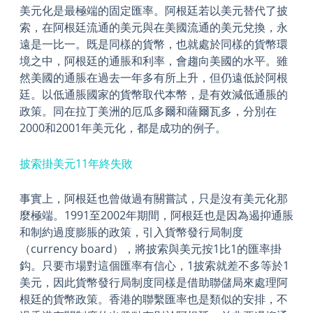
美元化是最極端的固定匯率。阿根廷若以美元替代了披
索，在阿根廷流通的美元與在美國流通的美元兌換，永
遠是一比一。既是同樣的貨幣，也就處於同樣的貨幣環
境之中，阿根廷的通脹和利率，會趨向美國的水平。雖
然美國的通脹在過去一年多有所上升，但仍遠低於阿根
廷。以低通脹國家的貨幣取代本幣，是有效減低通脹的
政策。同在拉丁美洲的厄瓜多爾和薩爾瓦多，分別在
2000和2001年美元化，都是成功的例子。
披索掛美元11年終失敗
事實上，阿根廷也曾做過有關嘗試，只是沒有美元化那
麼極端。1991至2002年期間，阿根廷也是因為遏抑通脹
和制約過度膨脹的政策，引入貨幣發行局制度
（currency board），將披索與美元按1比1的匯率掛
鈎。只要市場對這個匯率有信心，1披索就差不多等於1
美元，因此貨幣發行局制度同樣是借助聯儲局來處理阿
根廷的貨幣政策。香港的聯繫匯率也是類似的安排，不