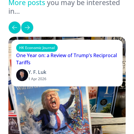
More posts
you may be interested
in…
HK Economic Journal
One Year on: a Review of Trump’s Reciprocal
Tariffs
Y. F. Luk
1 Apr 2026