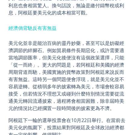
利息也會相當驚人。換句話說，無論是繳付鑄幣稅或利
息，阿根廷要美元化的成本相當可觀。
經濟倘背馳反有害無益
美元化並非是能治百病的靈丹妙藥，甚至可以是妨礙經
濟調節的絆腳石。例如貿易條件長期惡化，或許需要適
當地調節匯率，但美元化後便沒有這個政策選擇，只能
「從一而終」。更大的問題是，若阿根廷和美國的經濟
周期背道而馳，美國實施的貨幣政策對阿根廷來說反而
有害無益。這時另一個問題便會浮現，就是美元化並不
容易逆轉。從積弱多年的披索轉為美元，市場會較容易
接受，但若情況不理想又或碰到什麼特別情況需要從流
通美元轉回流通披索，過程將會相當困難，除非屆時美
元的情況比已經擱置一段時間後的披索更為不濟。
阿根廷下一輪的選舉投票會在10月22日舉行。在當前去
美元化的氛圍下，投票結果對阿根廷及全球政治經濟都
有一定的影響，值得關注。