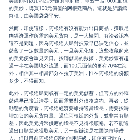
美國則可以用約20分錢的印刷費，印出一張100元面值
的美鈔，購買100元價值的阿根廷商品。這就是所謂鑄
幣稅，由美國袋袋平安。
然而，即使這樣，阿根廷有沒有能力出口商品，獲取足
夠經濟運作所需的美元貨幣，是一大疑問。有論者認為
這不是問題，因為阿根廷人民對披索早已缺乏信心，並
儲蓄了一定數量的美元，一旦美元化後，這些收藏起來
的美元便會重見天日。按聯儲局的數據，美元鈔票有超
過一半在美國境外流通，而100元面值的更有70%在海
外，相信其中相當部分在拉丁美洲，惟在阿根廷的份額
多少，不得而知。
此外，阿根廷民間或有一定的美元儲蓄，但官方的外匯
儲備早已接近清零，因而需要對外債務違約。再者，從
動態的角度看，阿根廷經濟要維持適當增長，需要按時
增加它的美元貨幣量。過往阿根廷的外貿，並非常有順
差，因此美元貨幣供應的增長不見得很順暢。若不能通
過出口順差來獲取美元，另一個辦法是在國際市場借
入。但以目前阿根廷C等的信用評級，即使有貸款方，