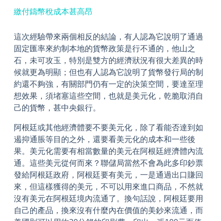
繳付鑄幣稅成本甚高昂
這次經驗帶來兩個相反的結論，有人認為它說明了通過
固定匯率來約制本地的貨幣政策是行不通的，他山之
石，未可攻玉，特別是雙方的經濟狀況有很大差異的時
候就更為明顯；但也有人認為它說明了貨幣發行局的制
約還不夠強，有關部門仍有一定的決策空間，要達至理
想效果，須堵塞這些空間，也就是美元化，乾脆取消自
己的貨幣，甚中央銀行。
阿根廷或其他經濟體要不要美元化，除了看能否達到如
遏抑通脹等目的之外，還要看美元化的成本和一些後
果。美元化需要有相當數量的美元在阿根廷經濟體內流
通。這些美元從何而來？聯儲局當然不會為此多印鈔票
發給阿根廷政府，阿根廷要有美元，一是通過出口賺回
來，但這樣獲得的美元，不可以用來進口商品，不然就
沒有美元在阿根廷境內流通了。換句話說，阿根廷要用
自己的產品，換來沒有什麼內在價值的美鈔來流通，而