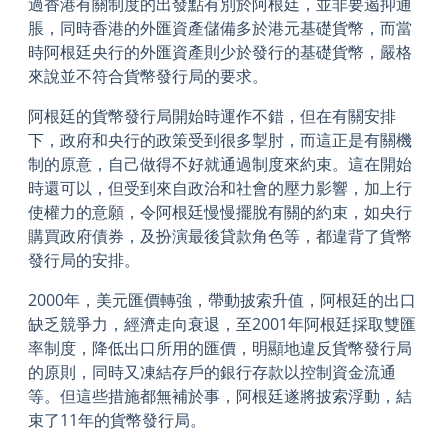
過香港有關制度的出發點有別於阿根廷，並非要遏抑通
脹，同時香港的外匯資產儲備多於港元基礎貨幣，而當
時阿根廷央行的外匯資產則少於發行的基礎貨幣，嚴格
來說並不符合貨幣發行局的要求。
阿根廷的貨幣發行局開始時運作不錯，但在有關安排
下，政府和央行的政策受到很多掣肘，而這正是有關機
制的原意，自己做得不好就通過制度來約束。這在開始
時還可以，但受到來自政治和社會的壓力影響，加上行
使權力的意願，令阿根廷慢慢擺脫有關的約束，如央行
購買政府債券，及扮演最後貸款角色等，都違背了貨幣
發行局的安排。
2000年，美元匯價轉強，帶動披索升值，阿根廷的出口
缺乏競爭力，經濟走向衰退，至2001年阿根廷採取雙匯
率制度，降低出口所用的匯價，明顯地違反貨幣發行局
的原則，同時又凍結存戶的銀行存款以控制資金流通
等。但這些措施都無補於事，阿根廷遂將披索浮動，結
束了11年的貨幣發行局。