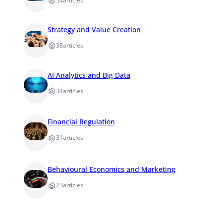
54
articles
Strategy and Value Creation
38
articles
AI Analytics and Big Data
34
articles
Financial Regulation
31
articles
Behavioural Economics and Marketing
23
articles