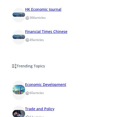
HK Economic Journal
366
articles
Financial Times Chinese
49
articles
Trending Topics
Economic Development
60
articles
Trade and Policy