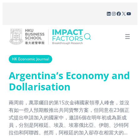
Skip
LinkedIn
Instagram
Facebook
X
YouT
to
content
HK Economic Journal
Argentina’s Economy and
Dollarisation
兩周前，萬眾矚目的第15次金磚國家領導人峰會，並沒
有如一些人預期般推出共同貨幣方案，但同意在23個正
式提出申請加入的國家中，邀請6個在明年初成為新成
員，分別是阿根廷、埃及、埃塞俄比亞、伊朗、沙特阿
拉伯和阿聯酋。然而，阿根廷的加入卻存在相當大的變
數。