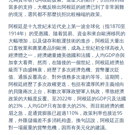
當多的支持，大概反映出阿根廷的經濟已到了非常困難
的境況，選民都不那麼抗拒比較極端的政策。
阿根廷是十九世紀末近代史上第一波全球化（指1870至
1914年）的受惠國。隨着貿易、資金和來自歐洲移民的
大幅增加，以及儲存和航運技術的進步，阿根廷大量出
口畜牧業和農業產品到歐洲，成為上世紀初全球高收入
經濟體之一，經濟總量媲美德國和法國，人均GDP亦與
加拿大看齊。然而，在隨後的一個世紀，阿根廷經濟拾
級而下由盛轉衰，經歷了多次經濟危機、貨幣屢次貶
值、通脹反覆高企、對外債務多次違約等等。這期間，
阿根廷經歷了多次政權更迭，包括有濃厚民粹主義傾向
的貝隆兩次上台，和數次軍隊政變軍人執政，導致經濟
政策的大幅度反覆。至2022年，阿根廷的GDP只及法國
的23%，人均GDP只有加拿大的25%。而目前經濟的燃
眉之急，是通貨膨脹已超過110%，政策利率也接近95
厘，外匯儲備差不多消耗殆盡。換句話說，阿根廷正面
對一場嚴重的貨幣危機，因而有美元化的建議。