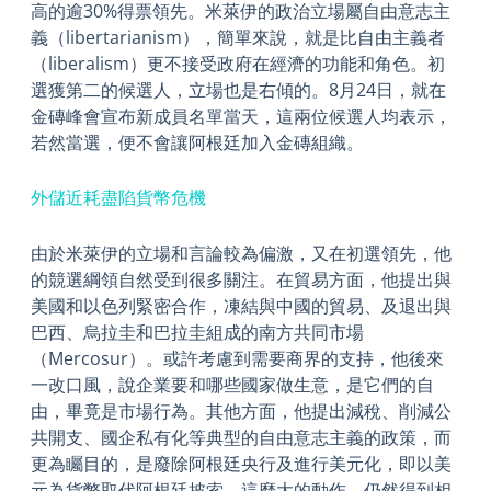
高的逾30%得票領先。米萊伊的政治立場屬自由意志主
義（libertarianism），簡單來說，就是比自由主義者
（liberalism）更不接受政府在經濟的功能和角色。初
選獲第二的候選人，立場也是右傾的。8月24日，就在
金磚峰會宣布新成員名單當天，這兩位候選人均表示，
若然當選，便不會讓阿根廷加入金磚組織。
外儲近耗盡陷貨幣危機
由於米萊伊的立場和言論較為偏激，又在初選領先，他
的競選綱領自然受到很多關注。在貿易方面，他提出與
美國和以色列緊密合作，凍結與中國的貿易、及退出與
巴西、烏拉圭和巴拉圭組成的南方共同市場
（Mercosur）。或許考慮到需要商界的支持，他後來
一改口風，說企業要和哪些國家做生意，是它們的自
由，畢竟是市場行為。其他方面，他提出減稅、削減公
共開支、國企私有化等典型的自由意志主義的政策，而
更為矚目的，是廢除阿根廷央行及進行美元化，即以美
元為貨幣取代阿根廷披索。這麼大的動作，仍然得到相