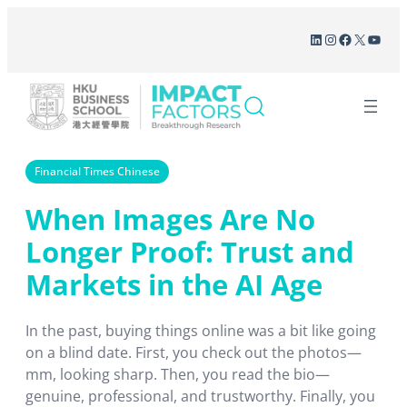
Skip
LinkedIn
Instagram
Facebook
X
YouT
to
content
Financial Times Chinese
When Images Are No
Longer Proof: Trust and
Markets in the AI Age
In the past, buying things online was a bit like going
on a blind date. First, you check out the photos—
mm, looking sharp. Then, you read the bio—
genuine, professional, and trustworthy. Finally, you