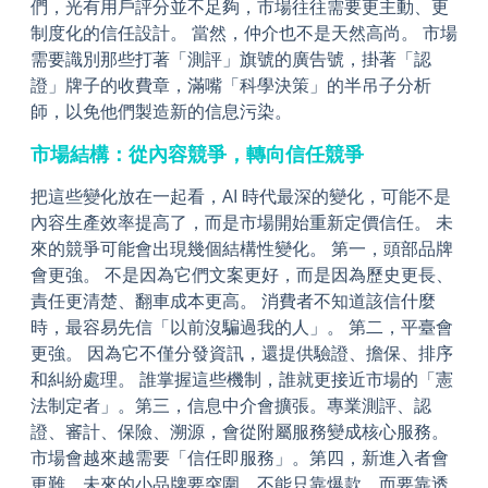
們，光有用戶評分並不足夠，市場往往需要更主動、更
制度化的信任設計。 當然，仲介也不是天然高尚。 市場
需要識別那些打著「測評」旗號的廣告號，掛著「認
證」牌子的收費章，滿嘴「科學決策」的半吊子分析
師，以免他們製造新的信息污染。
市場結構：從內容競爭，轉向信任競爭
把這些變化放在一起看，AI 時代最深的變化，可能不是
內容生產效率提高了，而是市場開始重新定價信任。 未
來的競爭可能會出現幾個結構性變化。 第一，頭部品牌
會更強。 不是因為它們文案更好，而是因為歷史更長、
責任更清楚、翻車成本更高。 消費者不知道該信什麼
時，最容易先信「以前沒騙過我的人」。 第二，平臺會
更強。 因為它不僅分發資訊，還提供驗證、擔保、排序
和糾紛處理。 誰掌握這些機制，誰就更接近市場的「憲
法制定者」。
第三，信息中介會擴張。專業測評、認
證、審計、保險、溯源，會從附屬服務變成核心服務。
市場會越來越需要「信任即服務」。第四，新進入者會
更難。未來的小品牌要突圍，不能只靠爆款，而要靠透