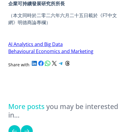
企業可持續發展研究所所長
（本文同時於二零二六年六月二十五日載於《FT中文
網》明德商論專欄）
AI Analytics and Big Data
Behavioural Economics and Marketing
Share on LinkedIn
Share on Facebook
Share on WhatsApp
Share on X
Share on Telegram
Share on Threads
Share with
/
More posts
you may be interested
in…