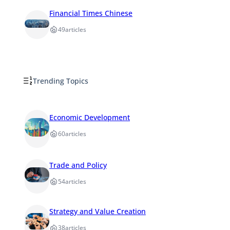
Financial Times Chinese
49
articles
Trending Topics
Economic Development
60
articles
Trade and Policy
54
articles
Strategy and Value Creation
38
articles