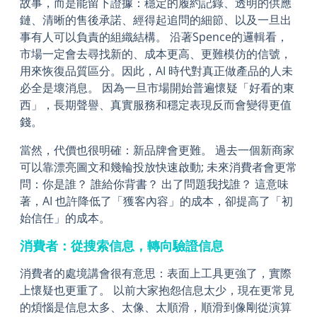
故事，而是能留下證據：穩定的履約記錄、透明的供應
鏈、清晰的售後承諾、經得起追問的細節、以及一旦出
事有人可以負責的組織結構。 沿著Spence的邏輯看，
市場一定會去尋找新的、成本更高、更難模仿的信號，
用來恢復品質區分。因此，AI 時代對真正做產品的人未
必全是壞消息。 因為一旦市場開始普遍懷疑「好看的東
西」，長期聲譽、真實服務和穩定表現反而會變得更值
錢。
當然，代價也很明確：新品牌會更難。 過去一個新商家
可以靠漂亮圖文和幾輪投放快速啟動; 未來消費者會更常
問：你是誰？ 誰給你背書？ 出了問題我找誰？ 這意味
著，AI 也許降低了「獲客內容」的成本，卻提高了「初
始信任」的成本。
消費者：從搜索信息，轉向驗證信息
消費者的處境講會很有意思：表面上工具更強了，實際
上懷疑也更重了。 以前大家抱怨信息太少，現在更常見
的煩惱是信息太多、太像、太順滑，順滑到像剛從演算