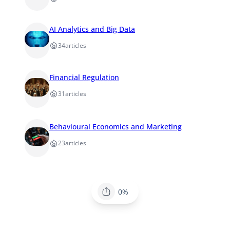
AI Analytics and Big Data
34
articles
Financial Regulation
31
articles
Behavioural Economics and Marketing
23
articles
0%