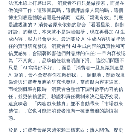
法流水線上打磨出來。 消費者不再只是做搜索，而是在
做偵探工作：這張圖真嗎，這個評論像人寫的嗎，這個
博主到底是體驗者還是分銷商，這段「親測有效」到底
是誰親測的？ 消費者原來依賴的那套「看看星級、翻翻
評論」的辦法，本來就不是銅牆鐵壁，現在再疊加 AI 生
成內容，壓力只會更大。最近關於 AI 生成內容與品牌信
任的實證研究發現，消費者對 AI 生成內容的真實性和可
信度感知，會顯著影響他們對品牌的信任; 一旦內容被認
為「不真實」，品牌信任就會明顯下滑。 這說明問題不
只是「AI 寫得好不好」，而是「消費者一旦意識到這是
AI 寫的，會不會覺得你在敷衍我」。 類似地，關於深度
偽造與消費者反應的研究也發現，當虛擬內容更逼真、
而檢測概率有限時，消費者會整體下調對數字內容的信
任，並更依賴懲罰、驗證和責任機制來決定是否交易。
這意味著，「內容越來越真」並不自動帶來「市場越來
越信」，它也可能把消費者推向一種更普遍的謹慎狀
態。
於是，消費者會越來越依賴三樣東西：熟人關係、歷史