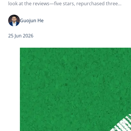
look at the reviews—five stars, repurchased three
times, buy it with your eyes closed. So, you place
the order, silently whispering to…
Guojun He
25 Jun 2026