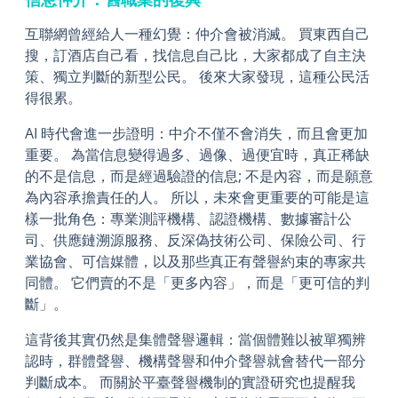
互聯網曾經給人一種幻覺：仲介會被消滅。 買東西自己
搜，訂酒店自己看，找信息自己比，大家都成了自主決
策、獨立判斷的新型公民。 後來大家發現，這種公民活
得很累。
AI 時代會進一步證明：中介不僅不會消失，而且會更加
重要。 為當信息變得過多、過像、過便宜時，真正稀缺
的不是信息，而是經過驗證的信息; 不是內容，而是願意
為內容承擔責任的人。 所以，未來會更重要的可能是這
樣一批角色：專業測評機構、認證機構、數據審計公
司、供應鏈溯源服務、反深偽技術公司、保險公司、行
業協會、可信媒體，以及那些真正有聲譽約束的專家共
同體。 它們賣的不是「更多內容」，而是「更可信的判
斷」。
這背後其實仍然是集體聲譽邏輯：當個體難以被單獨辨
認時，群體聲譽、機構聲譽和仲介聲譽就會替代一部分
判斷成本。 而關於平臺聲譽機制的實證研究也提醒我