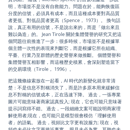
明，市場並不是沒有自救能力。問題在於，能夠恢復區
分度的信號，必須具有成本，而且這種成本要對高品質
者更低、對低品質者更高（Spence， 1973）。 換句話
說，真正有用的信號，不是說出來的，而是「做出來且
難以偽造」的。 Jean Tirole 關於集體聲譽的研究又把這
個問題往前推進了一步：很多時候，市場並不是根據單
個主體一次性的表現來判斷它，而是根據它所在組織、
平臺、行業乃至群體的歷史聲譽來做推斷。 個體聲譽和
集體聲譽互相影響，而這種歷史積累，會深刻塑造當下
的交易環境（Tirole， 1996）。
把這幾條線索放在一起看，AI 時代的新變化就非常清
楚：不是信息不對稱消失了，而是許多原本用來緩解信
息不對稱的信號成本，正在迅速下降。 過去，一張專業
圖片可能意味著商家認真投入; 現在，它也可能只意味著
提示詞寫得不錯。 過去，一段細緻文案可能說明商家理
解使用者;現在，也可能只是模型很會模仿「理解使用
者」的語氣。 過去，視頻比文字更有說服力; 現在，視
頻也未必比文字更接近事實。 眼見未必為實，耳聽也未