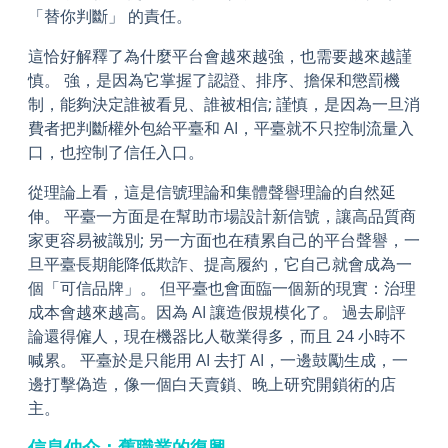
「替你判斷」 的責任。
這恰好解釋了為什麼平台會越來越強，也需要越來越謹
慎。 強，是因為它掌握了認證、排序、擔保和懲罰機
制，能夠決定誰被看見、誰被相信; 謹慎，是因為一旦消
費者把判斷權外包給平臺和 AI，平臺就不只控制流量入
口，也控制了信任入口。
從理論上看，這是信號理論和集體聲譽理論的自然延
伸。 平臺一方面是在幫助市場設計新信號，讓高品質商
家更容易被識別; 另一方面也在積累自己的平台聲譽，一
旦平臺長期能降低欺詐、提高履約，它自己就會成為一
個「可信品牌」。 但平臺也會面臨一個新的現實：治理
成本會越來越高。因為 AI 讓造假規模化了。 過去刷評
論還得僱人，現在機器比人敬業得多，而且 24 小時不
喊累。 平臺於是只能用 AI 去打 AI，一邊鼓勵生成，一
邊打擊偽造，像一個白天賣鎖、晚上研究開鎖術的店
主。
信息仲介：舊職業的復興