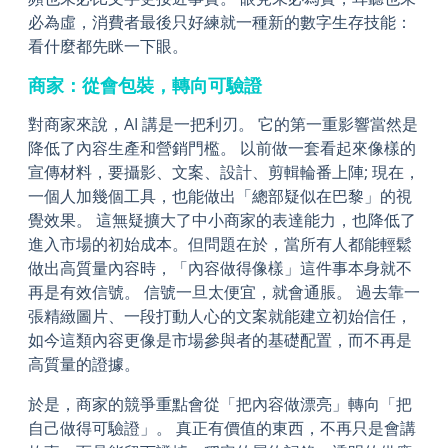
必為虛，消費者最後只好練就一種新的數字生存技能：
看什麼都先眯一下眼。
商家：從會包裝，轉向可驗證
對商家來說，AI 講是一把利刃。 它的第一重影響當然是
降低了內容生產和營銷門檻。 以前做一套看起來像樣的
宣傳材料，要攝影、文案、設計、剪輯輪番上陣; 現在，
一個人加幾個工具，也能做出「總部疑似在巴黎」的視
覺效果。 這無疑擴大了中小商家的表達能力，也降低了
進入市場的初始成本。但問題在於，當所有人都能輕鬆
做出高質量內容時，「內容做得像樣」這件事本身就不
再是有效信號。 信號一旦太便宜，就會通脹。 過去靠一
張精緻圖片、一段打動人心的文案就能建立初始信任，
如今這類內容更像是市場參與者的基礎配置，而不再是
高質量的證據。
於是，商家的競爭重點會從「把內容做漂亮」轉向「把
自己做得可驗證」。 真正有價值的東西，不再只是會講