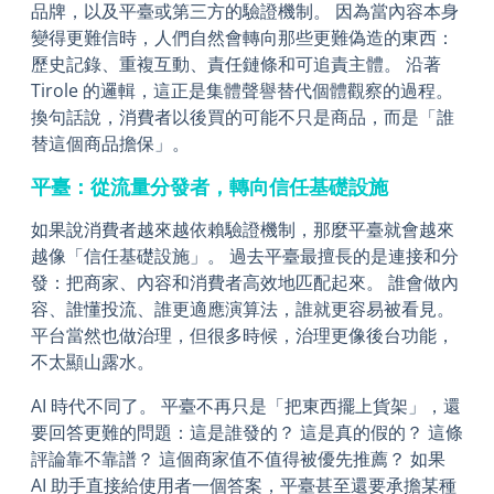
品牌，以及平臺或第三方的驗證機制。 因為當內容本身
變得更難信時，人們自然會轉向那些更難偽造的東西：
歷史記錄、重複互動、責任鏈條和可追責主體。 沿著
Tirole 的邏輯，這正是集體聲譽替代個體觀察的過程。
換句話說，消費者以後買的可能不只是商品，而是「誰
替這個商品擔保」。
平臺：從流量分發者，轉向信任基礎設施
如果說消費者越來越依賴驗證機制，那麼平臺就會越來
越像「信任基礎設施」。 過去平臺最擅長的是連接和分
發：把商家、內容和消費者高效地匹配起來。 誰會做內
容、誰懂投流、誰更適應演算法，誰就更容易被看見。
平台當然也做治理，但很多時候，治理更像後台功能，
不太顯山露水。
AI 時代不同了。 平臺不再只是「把東西擺上貨架」，還
要回答更難的問題：這是誰發的？ 這是真的假的？ 這條
評論靠不靠譜？ 這個商家值不值得被優先推薦？ 如果
AI 助手直接給使用者一個答案，平臺甚至還要承擔某種