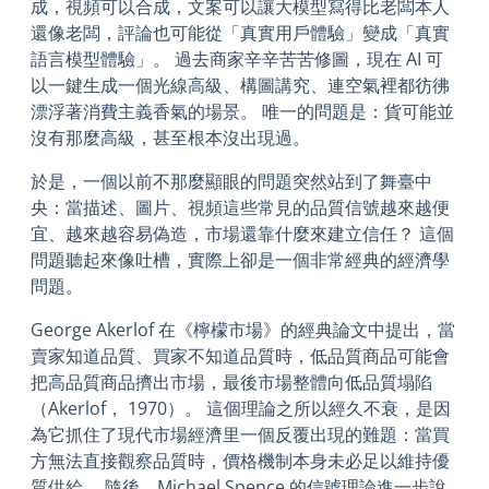
成，視頻可以合成，文案可以讓大模型寫得比老闆本人
還像老闆，評論也可能從「真實用戶體驗」變成「真實
語言模型體驗」。 過去商家辛辛苦苦修圖，現在 AI 可
以一鍵生成一個光線高級、構圖講究、連空氣裡都彷彿
漂浮著消費主義香氣的場景。 唯一的問題是：貨可能並
沒有那麼高級，甚至根本沒出現過。
於是，一個以前不那麼顯眼的問題突然站到了舞臺中
央：當描述、圖片、視頻這些常見的品質信號越來越便
宜、越來越容易偽造，市場還靠什麼來建立信任？ 這個
問題聽起來像吐槽，實際上卻是一個非常經典的經濟學
問題。
George Akerlof 在《檸檬市場》的經典論文中提出，當
賣家知道品質、買家不知道品質時，低品質商品可能會
把高品質商品擠出市場，最後市場整體向低品質塌陷
（Akerlof， 1970）。 這個理論之所以經久不衰，是因
為它抓住了現代市場經濟里一個反覆出現的難題：當買
方無法直接觀察品質時，價格機制本身未必足以維持優
質供給。 隨後，Michael Spence 的信號理論進一步說