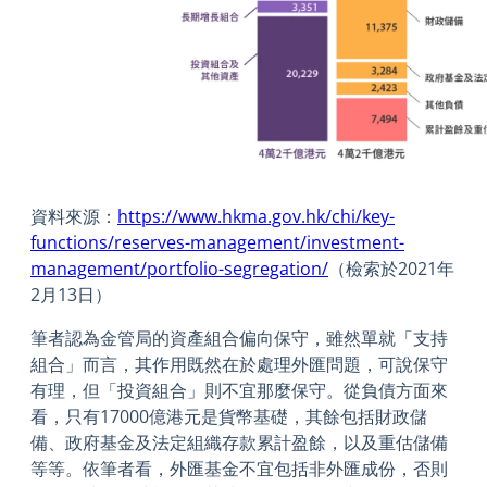
資料來源：
https://www.hkma.gov.hk/chi/key-
functions/reserves-management/investment-
management/portfolio-segregation/
（檢索於
2021
年
2
月
13
日）
筆者認為金管局的資產組合偏向保守，雖然單就「支持
組合」而言，其作用既然在於處理外匯問題，可說保守
有理，但「投資組合」則不宜那麼保守。從負債方面來
看，只有17000億港元是貨幣基礎，其餘包括財政儲
備、政府基金及法定組織存款累計盈餘，以及重估儲備
等等。依筆者看，外匯基金不宜包括非外匯成份，否則