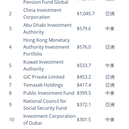
Pension Fund Global
China Investment
2
$1,045.7
亞洲
Corporation
Abu Dhabi Investment
3
$579.6
中東
Authority
Hong Kong Monetary
4
Authority Investment
$576.0
亞洲
Portfolio
Kuwait Investment
5
$533.7
中東
Authority
6
GIC Private Limited
$453.2
亞洲
7
Temasek Holdings
$417.4
亞洲
8
Public Investment Fund
$399.5
中東
National Council for
9
$372.1
亞洲
Social Security Fund
Investment Corporation
10
$301.5
中東
of Dubai