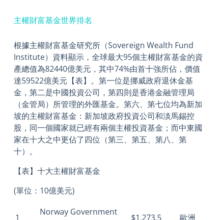
主權財富基金世界排名
根據主權財富基金研究所（Sovereign Wealth Fund
Institute）資料顯示，全球最大95個主權財富基金的資
產總值為82440億美元，其中74%由首十強所佔，價值
達59522億美元【表】。第一位是挪威政府退休金基
金，第二是中國投資公司，第四則是香港金融管理局
（金管局）所管理的外匯基金。第六、第七位均為新加
坡的主權財富基金：新加坡政府投資公司和淡馬錫控
股，同一個國家就已經有兩個主權投資基金；而中東國
家在十大之中更佔了四位（第三、第五、第八、第
十）。
【表】十大主權財富基金
(單位：
10
億美元
)
Norway Government
1
$1,273.5
歐洲