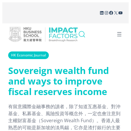
Skip
LinkedIn
Instagram
Facebook
X
YouT
to
content
HK Economic Journal
Sovereign wealth fund
and ways to improve
fiscal reserves income
有留意國際金融事務的讀者，除了知道互惠基金、對沖
基金、私募基金、風險投資等概念外，一定也會注意到
主權財富基金（Sovereign Wealth Fund）。香港人最
熟悉的可能是新加坡的淡馬錫，它亦是渣打銀行的主要