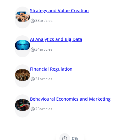
Strategy and Value Creation
38
articles
AI Analytics and Big Data
34
articles
Financial Regulation
31
articles
Behavioural Economics and Marketing
23
articles
0%