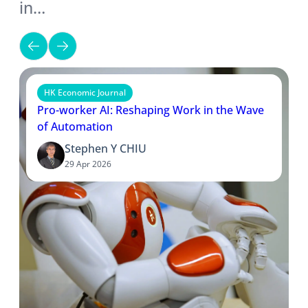
in…
HK Economic Journal
Pro-worker AI: Reshaping Work in the Wave
of Automation
Stephen Y CHIU
29 Apr 2026