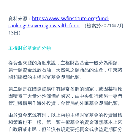
資料來源：
https://www.swfinstitute.org/fund-
rankings/sovereign-wealth-fund
（檢索於
2021
年
2
月
13
日）
主權財富基金的分類
從資金來源的角度來說，主權財富基金一般分為兩類。
第一類資金源於石油、天然氣之類商品的生產，中東諸
國和挪威的主權財富基金即屬此類。
第二類是在國際貿易中有經常盈餘的國家，或因某種原
因積累了大量外匯儲備的國家，由中央銀行或另一專門
管理機構用作海外投資，金管局的外匯基金即屬此類。
由於資金來源有別，以上兩類主權財富基金的投資目標
和策略也不一樣。第一類主權基金的資金雖然基本上來
自政府或市民，但並沒有規定要把資金或收益定期攤分