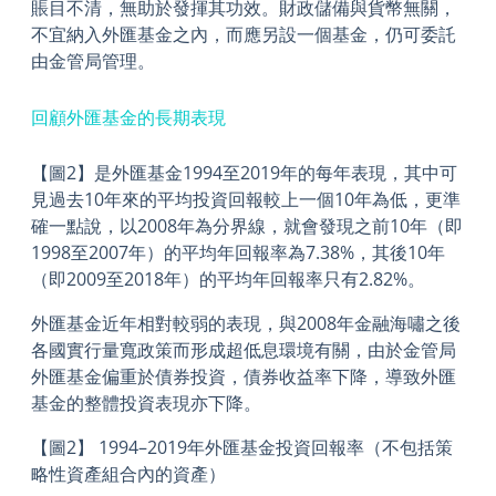
賬目不清，無助於發揮其功效。財政儲備與貨幣無關，
不宜納入外匯基金之內，而應另設一個基金，仍可委託
由金管局管理。
回顧外匯基金的長期表現
【圖2】
是外匯基金1994至2019年的每年表現，其中可
見過去10年來的平均投資回報較上一個10年為低，更準
確一點說，以2008年為分界線，就會發現之前10年（即
1998至2007年）的平均年回報率為7.38%，其後10年
（即2009至2018年）的平均年回報率只有2.82%。
外匯基金近年相對較弱的表現，與2008年金融海嘯之後
各國實行量寬政策而形成超低息環境有關，由於金管局
外匯基金偏重於債券投資，債券收益率下降，導致外匯
基金的整體投資表現亦下降。
【圖2】 1994–2019
年外匯基金投資回報率（不包括策
略性資產組合內的資產）