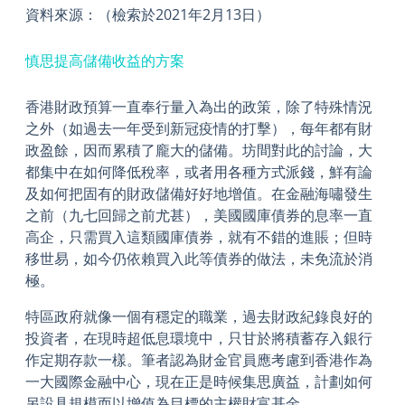
資料來源：
（檢索於
2021
年
2
月
13
日）
慎思提高儲備收益的方案
香港財政預算一直奉行量入為出的政策，除了特殊情況
之外（如過去一年受到新冠疫情的打擊），每年都有財
政盈餘，因而累積了龐大的儲備。坊間對此的討論，大
都集中在如何降低稅率，或者用各種方式派錢，鮮有論
及如何把固有的財政儲備好好地增值。在金融海嘯發生
之前（九七回歸之前尤甚），美國國庫債券的息率一直
高企，只需買入這類國庫債券，就有不錯的進賬；但時
移世易，如今仍依賴買入此等債券的做法，未免流於消
極。
特區政府就像一個有穩定的職業，過去財政紀錄良好的
投資者，在現時超低息環境中，只甘於將積蓄存入銀行
作定期存款一樣。筆者認為財金官員應考慮到香港作為
一大國際金融中心，現在正是時候集思廣益，計劃如何
另設具規模而以增值為目標的主權財富基金。