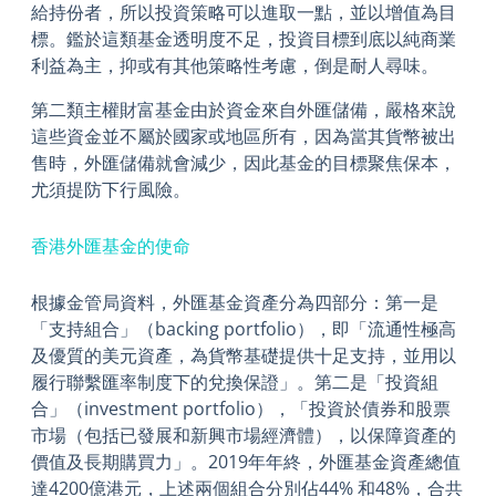
給持份者，所以投資策略可以進取一點，並以增值為目
標。鑑於這類基金透明度不足，投資目標到底以純商業
利益為主，抑或有其他策略性考慮，倒是耐人尋味。
第二類主權財富基金由於資金來自外匯儲備，嚴格來說
這些資金並不屬於國家或地區所有，因為當其貨幣被出
售時，外匯儲備就會減少，因此基金的目標聚焦保本，
尤須提防下行風險。
香港外匯基金的使命
根據金管局資料，外匯基金資產分為四部分：第一是
「支持組合」（backing portfolio），即「流通性極高
及優質的美元資產，為貨幣基礎提供十足支持，並用以
履行聯繫匯率制度下的兌換保證」。第二是「投資組
合」（investment portfolio），「投資於債券和股票
市場（包括已發展和新興市場經濟體），以保障資產的
價值及長期購買力」。2019年年終，外匯基金資產總值
達4200億港元，上述兩個組合分別佔44% 和48%，合共