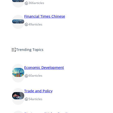
366
articles
Financial Times Chinese
49
articles
Trending Topics
Economic Development
60
articles
Trade and Policy
54
articles