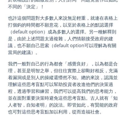
不同的「決定」！
也許這個問題對大多數人來說無足輕重，就連在表格上
打個鈎的時間都不願意花，以至於表格上的默認選擇
（default option）成為多數人的選擇。另一種解釋則
是，由於上述問題太過複雜，人們情願接受政府的建
議，也不願自己思索（default option可以理解為有關
當局的建議）。
我們一般對自己的行為都會「感覺良好」，以為都是合
理，甚至是明智之舉，但往往實際上卻剛好相反，充滿
着漏洞或是別人的操縱還懵然不知。總的來說，認識並
理解這些思考盲點可以幫助投資者改進他們的決策過
程，透過學習和練習，我們可以提高我們的思考能力，
並在面對重要決策時避免這些思考盲點。古人就有「知
人者智，自知者明」的說法。即管如此，有賢能的政府
也可對這些思考盲點加以利用，從而造福社會。