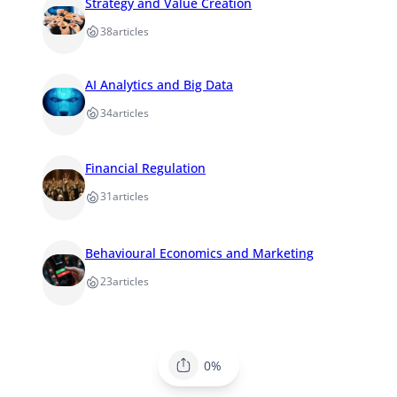
Strategy and Value Creation
38
articles
AI Analytics and Big Data
34
articles
Financial Regulation
31
articles
Behavioural Economics and Marketing
23
articles
0%