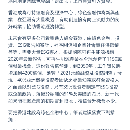
為內地企業綠色金融「走出去」上市籌資引入資金。
香港成為可持續融資及經濟中心，綠色金融作為新興產
業，在亞洲有大量機遇，有助創造擁有向上流動力的良
好就業，協助香港經濟轉型。
未來會有更多公司希望進入綠金賽道，由綠色金融、投
資、ESG報告和審計，社區關係和企業社會責任供應鏈
等等，需要大量ESG專才。根據國際可再生能源機構
2020年最新報告，可再生能源產業在全球創造了1150萬
個就業機會。這份報告還預測，到2050年，工作崗位將
增加到4200萬個。匯豐「2021永續融資及投資調查」發
現，40%亞洲機構投資者因缺乏專業知識或符合資格人
才而難以對ESG投資，只有39%投資者制定有ESG投資
或企業政策，落後於歐洲的91%及美國的72%。新一代
如果能把握產業的初期冒起階段，相信晉升機會不少。
要把香港建設為綠色金融中心，筆者建議落實下列措
施：