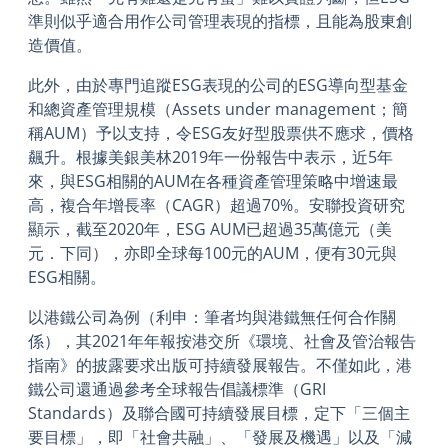
準則似乎適合用作公司管理表現的指標，且能為股東創
造價值。
此外，由於專門追蹤ESG表現的公司的ESG導向型基金
和總資產管理規模（Assets under management；簡
稱AUM）予以支持，令ESG友好型股票供不應求，價格
飆升。根據美銀美林2019年一份報告中表示，近5年
來，與ESG相關的AUM在各種資產管理策略中增速最
高，複合年增長率（CAGR）超過70%。安聯投資研究
顯示，截至2020年，ESG AUM已超過35萬億元（美
元．下同），亦即全球每100元的AUM，便有30元與
ESG相關。
以港鐵公司為例（利申：筆者均與港鐵無任何合作關
係），其2021年年報按港交所《環境、社會及管治報告
指南》的披露要求出版可持續發展報告。不僅如此，港
鐵公司還通過參考全球報告倡議標準（GRI
Standards）及聯合國可持續發展目標，定下「三個主
要目標」，即「社會共融」、「發展及機遇」以及「減