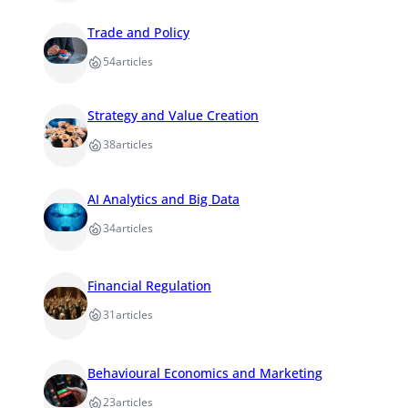
Trade and Policy
54
articles
Strategy and Value Creation
38
articles
AI Analytics and Big Data
34
articles
Financial Regulation
31
articles
Behavioural Economics and Marketing
23
articles