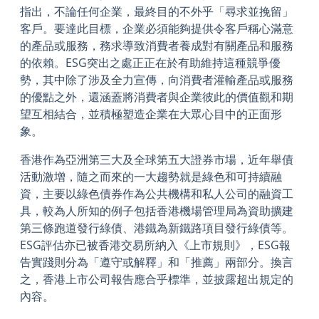
指出，不論任何企業，最終目的不外乎「尋求並挽留」
客戶。要達此目標，企業必須能夠提供令客戶稱心滿意
的產品或服務，務求導致消費者養成對有關產品和服務
的依賴。ESG突出之處正正在於有助維持這種競爭優
勢，其中除了涉及全力宣傳，向消費者灌輸產品或服務
的優點之外，還涵蓋將消費者與企業彼此的價值觀和期
望互相結合，並積極塑造企業在大眾心目中的正面形
象。
香港作為亞洲第三大及全球第五大證券市場，近年舉債
活動激增，隨之而來的一大趨勢就是綠色和可持續融
資，主要以綠色債券作為公共機構和私人公司的融資工
具，較為人所知的例子包括香港機場管理局為資助擴建
第三條跑道發行綠債、港鐵為新鐵路項目發行綠債等。
ESG評估亦已被香港交易所納入《上市規則》，ESG報
告實踐則分為「遵守或解釋」和「推薦」兩部分。換言
之，香港上市公司報告應合乎標準，並披露超出規定的
內容。