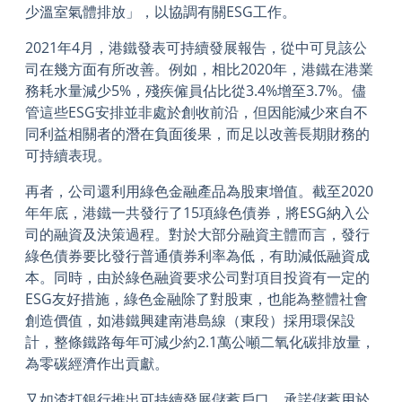
少溫室氣體排放」，以協調有關ESG工作。
2021年4月，港鐵發表可持續發展報告，從中可見該公
司在幾方面有所改善。例如，相比2020年，港鐵在港業
務耗水量減少5%，殘疾僱員佔比從3.4%增至3.7%。儘
管這些ESG安排並非處於創收前沿，但因能減少來自不
同利益相關者的潛在負面後果，而足以改善長期財務的
可持續表現。
再者，公司還利用綠色金融產品為股東增值。截至2020
年年底，港鐵一共發行了15項綠色債券，將ESG納入公
司的融資及決策過程。對於大部分融資主體而言，發行
綠色債券要比發行普通債券利率為低，有助減低融資成
本。同時，由於綠色融資要求公司對項目投資有一定的
ESG友好措施，綠色金融除了對股東，也能為整體社會
創造價值，如港鐵興建南港島線（東段）採用環保設
計，整條鐵路每年可減少約2.1萬公噸二氧化碳排放量，
為零碳經濟作出貢獻。
又如渣打銀行推出可持續發展儲蓄戶口，承諾儲蓄用於