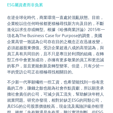
ESG屬資產而非負累
在逆全球化時代，商業環境一直處於混亂狀態。目前，
企業較以往任何時候都更積極尋找新方向及目的，不斷
進化以求生存或轉型。根據《哈佛商業評論》2015年一
項名為The Business Case for Purpose的調查，美國
企業高管一致認為公司存在目的之概念正在迅速改變，
必須超越股東價值。受訪企業超過八成的高管認為，與
員工具有共同目的，且不只是專注於利潤的組織，在轉
型工作中會更加成功，亦擁有更多敬業的員工和更忠誠
的客戶，並且更能創新及轉型變革。但是，只有少於一
半的受訪公司正在積極尋找相關目的。
不少新一代寧願犧牲一些工資，也希望能找到一份有意
義的工作，賺錢之餘也能為社會作點貢獻，所以願意承
擔社會責任的公司，可減少員工流失，幫助解決年輕人
就業問題。研究亦發現，相對於缺乏ESG的同類公司，
具ESG的公司股票價值較高，現金流及風險評級亦較理
想。雖然「先有雞還是先有蛋」難以實證判斷，但ESG