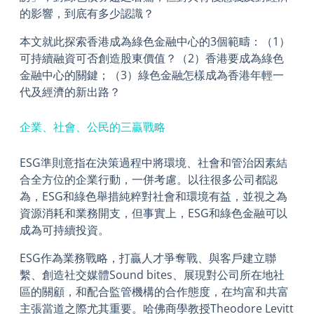
的影響，到底有多少認識？
本文就此探索香港成為綠色金融中心的3個範疇：（1）
可持續融資可否創造股東價值？（2）香港要成為綠色
金融中心的關鍵；（3）綠色金融怎樣成為香港年輕一
代及經濟的新出路？
企業、社會、公民的三贏戰略
ESG準則意指在決策過程中將環境、社會和管治因素結
合全方位的企業行動，一併考慮。以往很多公司都認
為，ESG和綠色舉措純粹對社會和環境有益，並視之為
資源消耗和業務開支，但事實上，ESG和綠色金融可以
成為可持續投資。
ESG作為業務戰略，打贏人才爭奪戰、與客戶建立聯
繫、創造社交媒體Sound bites、展現對公司所在地社
區的關顧，和配合監管機構的合作態度，在均富和共富
主張當道之際尤其重要。哈佛商學教授Theodore Levitt