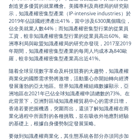
創造更多優質的就業機會。美國專利及商標局的研究顯
示，知識產權密集型產業（IP-intensive industries）於
2019年佔該國經濟產出41%，當中涉及6300萬個職位，
佔全美就業人數44%；而知識產權密集型行業的從業員
工資，較非知識產權密集型行業的從業員高出60%。歐
洲專利局與歐盟知識產權局的研究亦發現，2017至2019
年期間，知識產權密集型產業的每周人均成本為840歐
羅，較非知識產權密集型產業高出近41%。
隨着全球呈現數字革命及科技競賽的大趨勢，知識產權
商業化的國際需求勢將激增，活動重心亦開始轉向經濟
發展蓬勃的亞太地區。世界知識產權組織數據顯示，亞
洲地區在2021年已佔全球知識產權申請總數的73%。在
此背景下，亞洲對區域知識產權貿易中心的需求日增，
香港若要把握機遇，突圍而出，還須了解知識產權在商
業化過程中所面對的各種挑戰，並在吸收外地應對經驗
的基礎上，根據自身優勢制定發展策略。
要做到知識產權商業化，其生態系統各部分亦須同步加