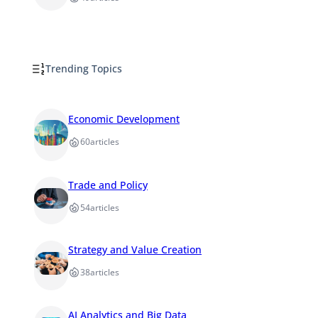
Trending Topics
Economic Development
60
articles
Trade and Policy
54
articles
Strategy and Value Creation
38
articles
AI Analytics and Big Data