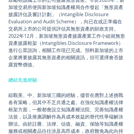
鼓勵在該國上市的公司披露無形資產。早於2020年，新
加坡交易所便與新加坡知識產權局合作發起「無形資產
披露評估及審計計劃」（Intangible Disclosure
Evaluation and Audit Scheme），向已在或正準備在
交易所上市的公司提供評估其無形資產的財政支持。
2022年12月，新加坡無形資產披露產業工作小組就無形
資產披露框架（Intangibles Disclosure Framework）
進行公眾諮詢，相關工作現已完成。預料新加坡的上市
企業將要披露其無形資產的相關資訊，但可選擇會否披
露貨幣價值。
總結先進經驗
綜觀美、中、新加坡三國的經驗，儘管在應對上述挑戰
各有策略，但其中不乏共通之處。在強化知識產權法律
框架方面，一般都會設立知識產權法院、完善知識產權
法規，以及推廣調解作為具成本效益的替代性爭端解決
辦法。由於註冊、法律、估值、融資、保險等知識產權
服務或相關產品往往涉及高昂成本，政府難免為此向持