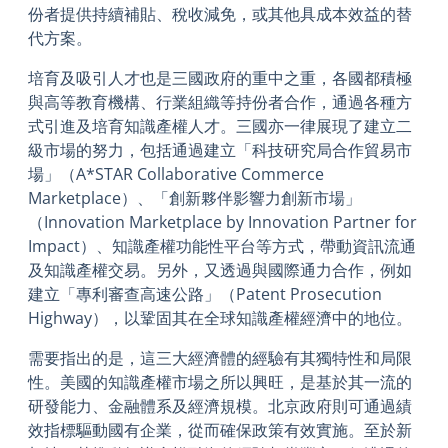
份者提供持續補貼、稅收減免，或其他具成本效益的替
代方案。
培育及吸引人才也是三國政府的重中之重，各國都積極
與高等教育機構、行業組織等持份者合作，通過各種方
式引進及培育知識產權人才。三國亦一律展現了建立二
級市場的努力，包括通過建立「科技研究局合作貿易市
場」（A*STAR Collaborative Commerce
Marketplace）、「創新夥伴影響力創新市場」
（Innovation Marketplace by Innovation Partner for
Impact）、知識產權功能性平台等方式，帶動資訊流通
及知識產權交易。另外，又透過與國際通力合作，例如
建立「專利審查高速公路」（Patent Prosecution
Highway），以鞏固其在全球知識產權經濟中的地位。
需要指出的是，這三大經濟體的經驗有其獨特性和局限
性。美國的知識產權市場之所以興旺，是基於其一流的
研發能力、金融體系及經濟規模。北京政府則可通過績
效指標驅動國有企業，從而確保政策有效實施。至於新