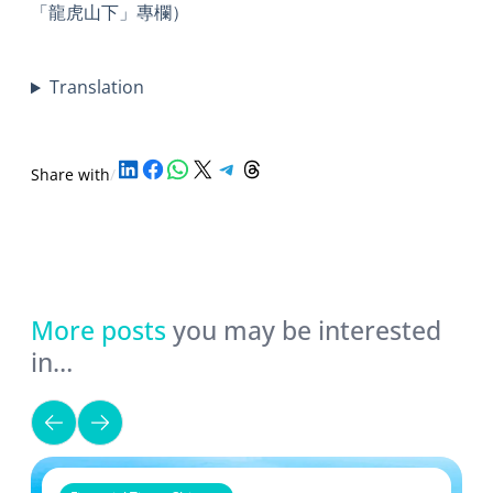
「龍虎山下」專欄）
Translation
Share on LinkedIn
Share on Facebook
Share on WhatsApp
Share on X
Share on Telegram
Share on Threads
Share with
/
More posts
you may be interested
in…