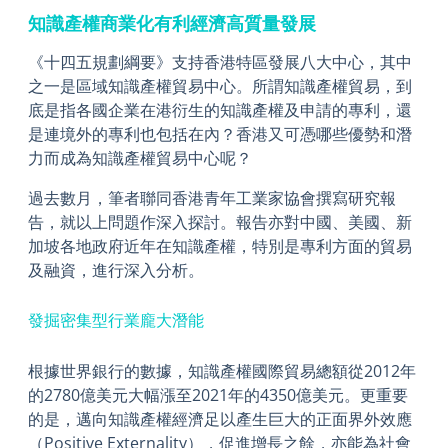
知識產權商業化有利經濟高質量發展
《十四五規劃綱要》支持香港特區發展八大中心，其中
之一是區域知識產權貿易中心。所謂知識產權貿易，到
底是指各國企業在港衍生的知識產權及申請的專利，還
是連境外的專利也包括在內？香港又可憑哪些優勢和潛
力而成為知識產權貿易中心呢？
過去數月，筆者聯同香港青年工業家協會撰寫研究報
告，就以上問題作深入探討。報告亦對中國、美國、新
加坡各地政府近年在知識產權，特別是專利方面的貿易
及融資，進行深入分析。
發掘密集型行業龐大潛能
根據世界銀行的數據，知識產權國際貿易總額從2012年
的2780億美元大幅漲至2021年的4350億美元。更重要
的是，邁向知識產權經濟足以產生巨大的正面界外效應
（Positive Externality），促進增長之餘，亦能為社會