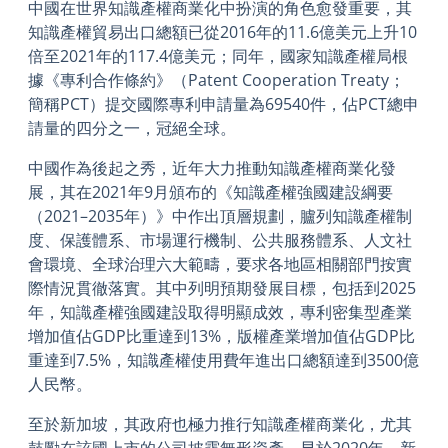
中國在世界知識產權商業化中扮演的角色愈發重要，其
知識產權貿易出口總額已從2016年的11.6億美元上升10
倍至2021年的117.4億美元；同年，國家知識產權局根
據《專利合作條約》（Patent Cooperation Treaty；
簡稱PCT）提交國際專利申請量為69540件，佔PCT總申
請量的四分之一，冠絕全球。
中國作為後起之秀，近年大力推動知識產權商業化發
展，其在2021年9月頒布的《知識產權強國建設綱要
（2021–2035年）》中作出頂層規劃，臚列知識產權制
度、保護體系、市場運行機制、公共服務體系、人文社
會環境、全球治理六大範疇，要求各地區相關部門按實
際情況貫徹落實。其中列明預期發展目標，包括到2025
年，知識產權強國建設取得明顯成效，專利密集型產業
增加值佔GDP比重達到13%，版權產業增加值佔GDP比
重達到7.5%，知識產權使用費年進出口總額達到3500億
人民幣。
至於新加坡，其政府也極力推行知識產權商業化，尤其