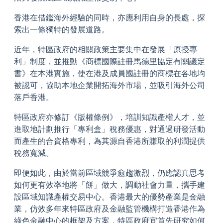
香港在借鑑海外經驗的同時，亦應利用自身的長處，探
索出一條獨特的發展道路。
近年，特區政府的相關政策主要集中在發展「原授專
利」制度，並推動《商標國際註冊馬德里協定有關議定
書》在本港實施，使在港及成員國註冊的商標在各地均
被認可，協助本地企業開拓海外市場，並吸引海外公司
落戶香港。
特區政府亦修訂《版權條例》，培訓知識產權人才，並
進取地計劃推行「專利盒」稅務優惠，對通過研發活動
而產生的合資格專利，為其源自香港所賺取的利潤提供
稅務寬減。
即便如此，由於當前區域競爭愈趨激烈，仍應認真思考
如何更有效率地將「餅」做大，調動社會力量，攜手建
設區域知識產權交易中心。香港最大的優勢產業是金融
業，仿效多年來特區政府及金融監管機構打造香港作為
綠色金融中心的框架及方案，特區政府宜首先研究如何