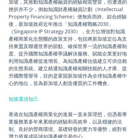
加坡，其推動知識產權融資的經驗相當豐富，但遭遇的
挫折亦不少，例如知識財產權融資計劃（Intellectual
Property Financing Scheme）便無疾而終。綜合經驗
後，新加坡政府近年推出「知識產權戰略2030」
（Singapore IP Strategy 2030），全方位增強對知識
產權商業化生態圈的政策支持，包括將新加坡定位為支
持東盟及聯通世界的節點、確保世界一流的知識產權制
度、提升國際知識產權爭議解決服務、賦能企業更好地
利用知識產權促進增長、為知識產權估值建立可供信賴
的生態系統、建立精通知識產權相關技能的人才庫、提
升國際聲譽等，目的是鞏固新加坡作為全球知識產權中
心的地位，並為新加坡人創造優質的工作機會。
知彼還須知己
香港在知識產權商業化的進展一直未算理想，但憑着專
業服務業多年來累積的經驗和高效率，以及穩健的法
制、良好的營商環境、基礎研發的實力等優勢，絕對有
潛力發展成區域知識產權交易中心。