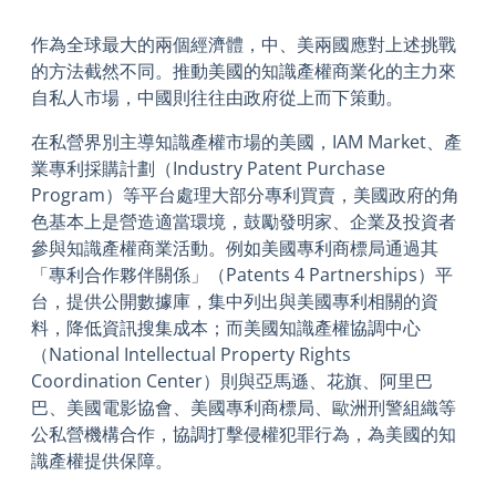
作為全球最大的兩個經濟體，中、美兩國應對上述挑戰
的方法截然不同。推動美國的知識產權商業化的主力來
自私人市場，中國則往往由政府從上而下策動。
在私營界別主導知識產權市場的美國，IAM Market、產
業專利採購計劃（Industry Patent Purchase
Program）等平台處理大部分專利買賣，美國政府的角
色基本上是營造適當環境，鼓勵發明家、企業及投資者
參與知識產權商業活動。例如美國專利商標局通過其
「專利合作夥伴關係」（Patents 4 Partnerships）平
台，提供公開數據庫，集中列出與美國專利相關的資
料，降低資訊搜集成本；而美國知識產權協調中心
（National Intellectual Property Rights
Coordination Center）則與亞馬遜、花旗、阿里巴
巴、美國電影協會、美國專利商標局、歐洲刑警組織等
公私營機構合作，協調打擊侵權犯罪行為，為美國的知
識產權提供保障。