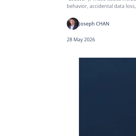
behavior, accidental data loss
computing costs, and the risk
channel for hacker attacks.
Joseph CHAN
28 May 2026