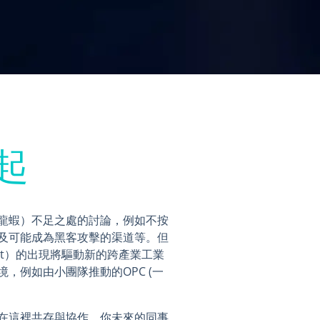
起
俗稱龍蝦）不足之處的討論，例如不按
及可能成為黑客攻擊的渠道等。但
gent）的出現將驅動新的跨產業工業
，例如由小團隊推動的OPC (一
在這裡共存與協作。你未來的同事