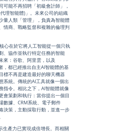
司可能不再招聘「初級會計師」，
代理智能體)」。未來公司的組織
少量人類「管理」，負責為智能體
、情商、戰略監督和複雜的倫理判
能體工程）的核心在於它將人工智能從一個只執
劃、協作並執行特定任務的智能
未來：谷歌、阿里雲，以及
先行者，都已經推出自主AI智能體的基
目標不再是建造最好的聊天機器
態系統。傳統的AI工具就像一個出
務指令。相比之下，AI智能體就像
更會策劃和執行：當你提出一個目
場數據、CRM系統、電子郵件
略決策，主動採取行動，並進一步
。
表示生產力已實現成倍增長。而相關