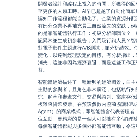
開發者設計和編程上投入的時間，所獲得的回
至更多的人類工時。AI早已超越了自動化簡
認知工作流程都能自動化了。企業的資源分配
有部分企業不再補充員工自然流失的空缺，例
的是靠智能體執行工作；初級分析師職位？一
記異常並生成初步報告；入門級行銷人員？智
對電子郵件主題進行A/B測試，並分析績效。
變化，以達到經理設定的目標。有分析指出，
消失，這並非因為經濟衰退，而是這些工作正
替。
智能體經濟描述了一種新興的經濟圖景，自主
主動的參與者，且角色非常廣泛，包括執行知
究、起草和審查文件、交易與談判、當庫存低
複雜跨貨幣發票、在預設參數內協商協議和執行交易
Agent）的商業模式，即智能體會代表管理
位互動，更精彩的是一個人可以擁有多個智能
每個智能體都能與多個外部智能體互動，令這