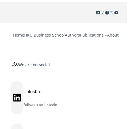
LinkedIn
Instagram
Facebook
X
YouTu
Home
HKU Business School
Authors
Publications
About
We are on social
LinkedIn
LinkedIn
Follow us on LinkedIn