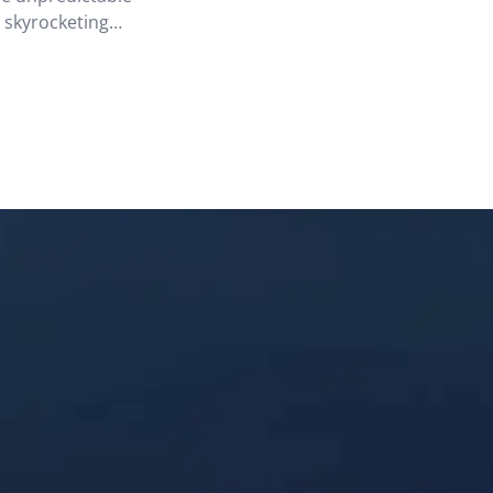
, skyrocketing
 of becoming a