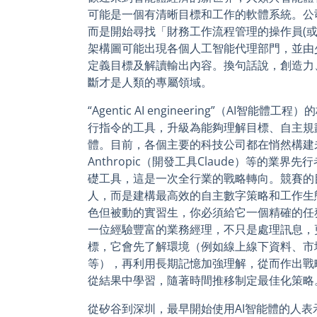
可能是一個有清晰目標和工作的軟體系統。公
而是開始尋找「財務工作流程管理的操作員(或
架構圖可能出現各個人工智能代理部門，並由
定義目標及解讀輸出內容。換句話說，創造力
斷才是人類的專屬領域。
“Agentic AI engineering”（AI智
行指令的工具，升級為能夠理解目標、自主規
體。目前，各個主要的科技公司都在悄然構建
Anthropic（開發工具Claude）等的業界
礎工具，這是一次全行業的戰略轉向。競賽的
人，而是建構最高效的自主數字策略和工作生
色但被動的實習生，你必須給它一個精確的任
一位經驗豐富的業務經理，不只是處理訊息，
標，它會先了解環境（例如線上線下資料、市
等），再利用長期記憶加強理解，從而作出戰
從結果中學習，隨著時間推移制定最佳化策略
從矽谷到深圳，最早開始使用AI智能體的人