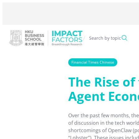
Skip
to
content
/
Search by topic
Financial Times Chinese
The Rise of 
Agent Eco
Over the past few months, the
of discussion in the tech worl
shortcomings of OpenClaw (p
“Lobster”). These issues inclu