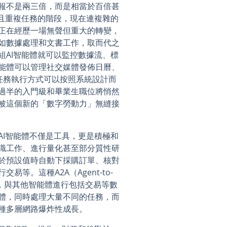
報不是兩三倍，而是相當於百倍甚
單且重複任務的階段，現在連複雜的
正在經歷一場無聲但重大的轉變，
如數據處理和文書工作，取而代之
組AI智能體就可以監控數據流、標
能體可以管理社交媒體發佈日曆、
任務執行方式可以按照系統設計而
過半的入門級和畢業生職位將悄然
被這個新的「數字勞動力」無縫接
AI智能體不僅是工具，更是積極和
識工作、進行量化甚至部分質性研
於預設值時自動下採購訂單、核對
等。這種A2A（Agent-to-
者，與其他智能體進行包括交易等數
體，同時處理大量不同的任務，而
種多層網路爆炸性成長。