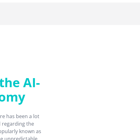
the AI-
nomy
re has been a lot
d regarding the
opularly known as
de unpredictable