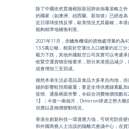
除了中國依然貫徹根除新冠肺炎病毒策略之外
的國家（如澳洲、紐西蘭、新加坡）已經改為
近日環球疫情反彈，歐美情況尤其嚴峻，本港
能夠精準地權衡利害。
2021年11月，赤鱲角機場的貨物處理量約為
13.5萬公噸，相當於空運出入口總量約近三
載力下跌，其他外國航空公司其實可以考慮承
收緊空運貨物安檢要求，部分來港貨品減少，
或會增加三至四成。
雖然本港生活必需品及食品大多來自內地，供
鏈的影響較預期嚴重；要是全球供應鏈紊亂加
疫情、通脹兩面夾擊，令綜合消費物價指數在20
1】；今後一兩個月，Omicron肆虐之勢大
供應以及物價變動情況。
香港在創新科技一環適應力強，可研究防疫硬
和外國商務人士洽談的隔離式會議中心；在貨