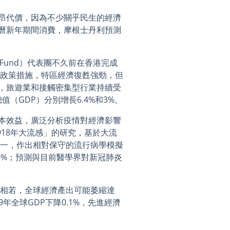
昂代價，因為不少關乎民生的經濟
曆新年期間消費，摩根士丹利預測
ary Fund）代表團不久前在香港完成
政策措施，特區經濟復甦強勁，但
，旅遊業和接觸密集型行業持續受
值（GDP）分別增長6.4%和3%。
本效益，廣泛分析疫情對經濟影響
918年大流感」的研究，基於大流
之一，作出相對保守的流行病學模擬
20%；預測與目前醫學界對新冠肺炎
感相若，全球經濟產出可能萎縮達
年全球GDP下降0.1%，先進經濟