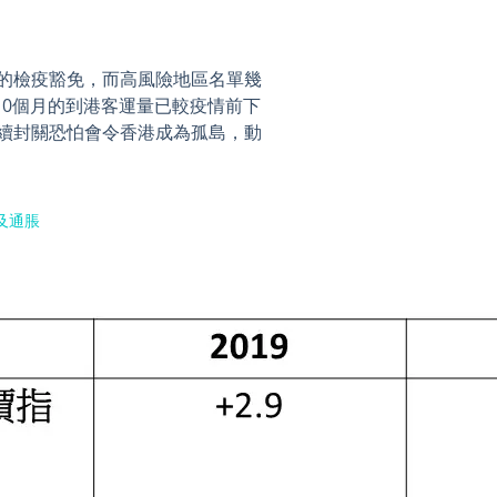
的檢疫豁免，而高風險地區名單幾
10個月的到港客運量已較疫情前下
續封關恐怕會令香港成為孤島，動
客及通脹