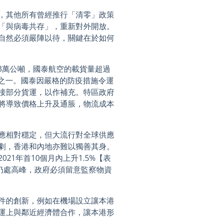
，其他所有曾經推行「清零」政策
「與病毒共存」，重新對外開放。
自然必須嚴陣以待，關鍵在於如何
43萬公噸，國泰航空的載貨量超過
分之一。國泰因嚴格的防疫措施令運
接部分貨運，以作補充。特區政府
將導致價格上升及通脹，物流成本
應相對穩定，但大流行對全球供應
劇，香港和內地亦難以獨善其身。
21年首10個月內上升1.5%【表
概仍處高峰，政府必須留意監察物資
件的創新，例如在機場設立讓本港
運上與鄰近經濟體合作，讓本港形