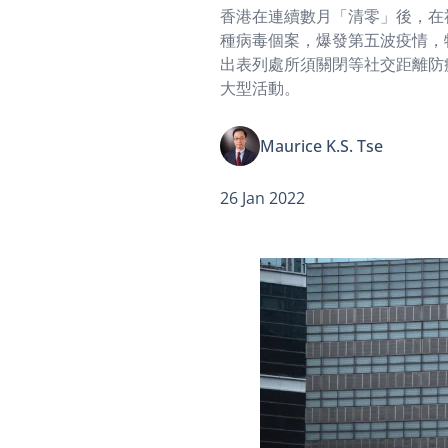
香港在連續數月「清零」後，在社區
種病毒個案，爆發第五波疫情，
出表列處所須關閉等社交距離防
大型活動。
Maurice K.S. Tse
26 Jan 2022