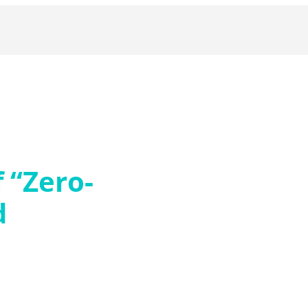
f “Zero-
d