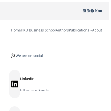
LinkedIn
Instagram
Facebook
X
YouTu
Home
HKU Business School
Authors
Publications
About
We are on social
LinkedIn
LinkedIn
Follow us on LinkedIn