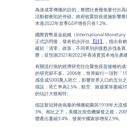
為達成零傳播的目的，整體社會難免要付出高
活動都會陷於停頓。政府收緊防疫措施影響農
本港2022年首季GDP增長只有1.2%。
國際貨幣基金組織（International Monet
正式訪問後，發表初步評估
【註】
，指出有賴
礙於「清零」政策，不同界別的復甦步伐各異
壓；並預測2021和2022年香港實質本地生產總
有關流行病的經濟研究往往聚焦疫苗接種的成
的研究卻不多。2006年，世界銀行一項對「1
感造成5000萬人死亡，影響世界人口約五分
假設：死亡率為2.5%，航空、旅遊業等萎縮
的估計大致相符。
假設新冠肺炎病毒的傳播範圍與1918年大流
3%。相比之下，美國次按危機爆發之後，2009
體產出萎縮3.4%，發展中國家卻增長2.9%。