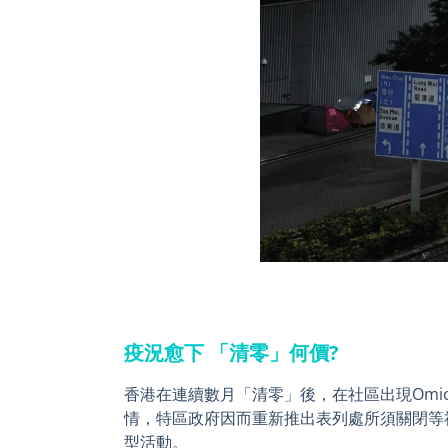
疫況愈下 「清零」何價?
香港在連續數月「清零」後，在社區出現Omi
情，特區政府因而重新推出表列處所須關閉等
型活動。