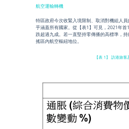
航空運輸轉機
特區政府今次收緊入境限制、取消對機組人員
乎涵蓋所有國家。從【表1】可見，2021年首
跌超過九成。若一直堅持零傳播的高標準，持
搖區內航空樞紐地位。
【表 1】 訪港旅