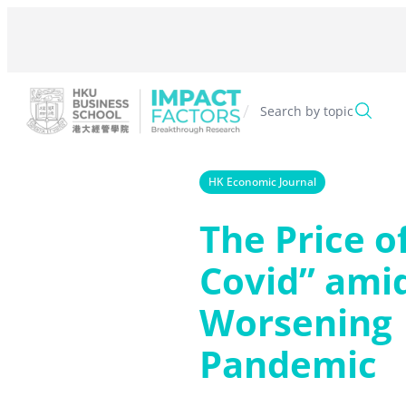
Skip
to
content
/
Search by topic
HK Economic Journal
The Price o
Covid” ami
Worsening
Pandemic