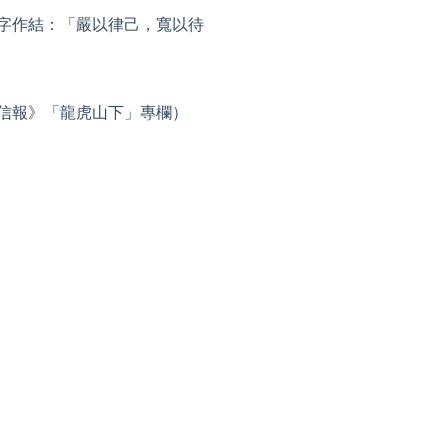
字作結：「嚴以律己，寬以待
信報》「龍虎山下」專欄）