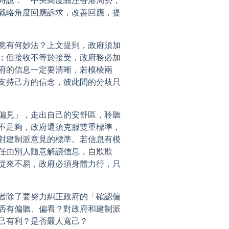
戰略角度回應訴求，改善回應，提
竟有何妙法？上文提到，政府須加
；但接收不等於接受，政府務必加
府的信息一定要清晰，若模棱兩
支持己方的信念，彼此間的分歧只
偏見」，走出自己的安舒區，聆聽
不足夠，政府還須克服雙重標準，
對建制派意見的標準。若信息有模
任由別人隨意解讀信息，自欺欺
從來不易，政府必須身體力行，只
者除了要努力糾正政府的「確認偏
否有偏聽、偏看？對政府和建制派
己有利？是否嚴人寬己？