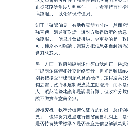
正從戰略等角度研判事件⋯⋯」希望特首也從
高說服力，以化解現時僵局。
糾正「確認偏見」有助收窄雙方分歧，然而究
強宣傳、溝通和對話，讓對方取得政府的信息
強說服力，信息才會被接納。更重要的是，政
可，徒添不同解讀，讓雙方把信息各自解讀為
會愈來愈大。
另一方面，政府和建制派也須自我糾正「確認
非建制派媒體和社交網絡聲音；但光是聆聽絕
別要把接受非建制派意見的標準，定得遠高於
糊之處，政府和建制派應該主動澄清，而不是
人。縱然這些建議都是說易行難，但收窄分歧
說不做實在意義全無。
歸根究柢，收窄分歧倚仗雙方的付出。反修例
見」，也得努力通過進行自省而自我糾正：是
是否持有雙重標準？是否任意把信息解讀為對