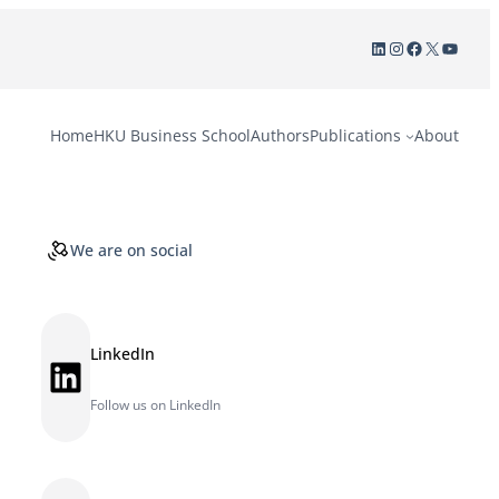
LinkedIn
Instagram
Facebook
X
YouTu
Home
HKU Business School
Authors
Publications
About
We are on social
LinkedIn
LinkedIn
Follow us on LinkedIn