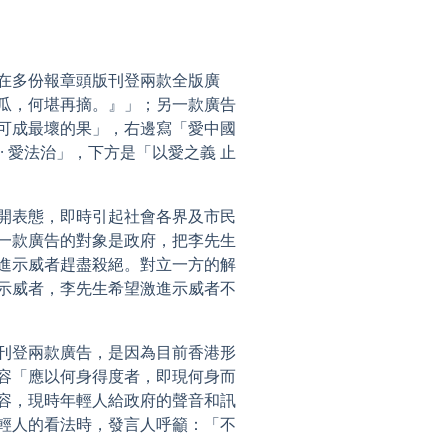
在多份報章頭版刊登兩款全版廣
瓜，何堪再摘。』」；另一款廣告
可成最壞的果」，右邊寫「愛中國
容 · 愛法治」，下方是「以愛之義 止
開表態，即時引起社會各界及市民
一款廣告的對象是政府，把李先生
進示威者趕盡殺絕。對立一方的解
示威者，李先生希望激進示威者不
刊登兩款廣告，是因為目前香港形
容「應以何身得度者，即現何身而
容，現時年輕人給政府的聲音和訊
輕人的看法時，發言人呼籲：「不