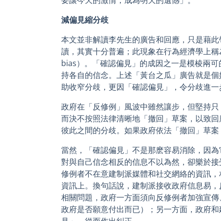
減偏見縮分歧
本文並非解讀李先生的廣告和回應，只是藉此
讀，其實十分普遍；此現象在行為經濟學上稱為「確
bias）。「確認偏見」的成因之一是模棱兩
持各自的信念。上述「黃台之瓜」廣告就是個
助收窄分歧，更因「確認偏見」，令分歧進一
政府在「反修例」風波中雖然讓步，但堅持只
而決不按照法律清晰地「撤回」草案，以致回
彼此之間的分歧。如果政府依法「撤回」草案
當然，「確認偏見」不是那麽容易消除，因為
對與自己信念相反的信息不以為然，卻樂於接
修例者不在意建制派媒體和社交網絡的資訊，
資訊上。換句話說，建制派接收政府信息易，
相關問題，政府一方面須向反修例者加強宣傳
政府是否願意付出而已）；另一方面，政府和
見」，從而作出糾正。