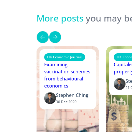
More posts
you may be
HK Economic Journal
HK Econo
Examining
Capitali
vaccination schemes
propert
from behavioural
St
economics
21 
Stephen Ching
30 Dec 2020