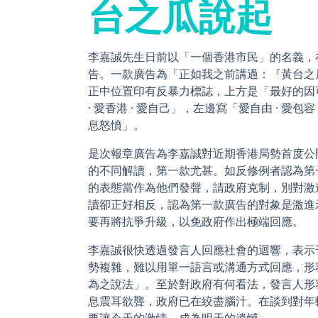
台之瓜說起
李嘉誠先生日前以「一個香港市民」的名義，
告。一款廣告為「正如我之前講過：『黃台之
正中位置印有反暴力標誌，上方是「最好的因
· 愛香港 · 愛自己」，左邊寫「愛自由 · 愛包
息怒憤」。
是次報章廣告為李嘉誠對近期香港局勢首度公
的不同解讀，第一款尤甚。如反修例者認為第
的表態當作為他們發聲，請政府克制，別對激
讀卻正好相反，認為第一款廣告的對象是激進
要再將抗爭升級，以免政府作出極端回應。
李嘉誠很快透過發言人回應社會的迴響，表示
勢複雜，難以用單一語言或溝通方式回應，形
為之說法」。至於對政府有何看法，發言人形
息震耳欲聾，政府已在絞盡腦汁。在談到對年
要讓今天的激情，成為明天的遺憾」。