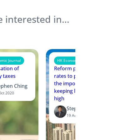
 interested in…
mic Journal
HK Economic Journal
HK E
sation of
Reform property
Mont
y taxes
rates to play down
and 
the importance of
Econ
ephen Ching
keeping land prices
Oct 2020
high
Stephen Ching
19 Aug 2020