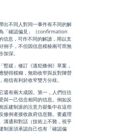
帶出不同人對同一事件有不同的解
認偏見」（confirmation
可的信息，可作不同的解讀，用以支
好例子，不但因信息模棱兩可而無
步加深。
「暫緩」修訂《逃犯條例》草案，
應變得模糊，無助收窄與反對陣營
，相信有利於收窄雙方分歧。
它還有兩大成因。第一，人們往往
受與一己信念相同的信息。例如反
相反建制派的注意力卻集中在這些
反修例者接收政府信息難。要處理
、溝通和對話（技術上不難，視乎
建制派須承認自己也有「確認偏