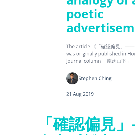
poetic
advertisem
The article 《「確認偏見
was originally published in 
Journal column 「龍虎山下」
Stephen Ching
21 Aug 2019
「確認偏見」