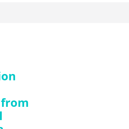
ion
n from
l
a