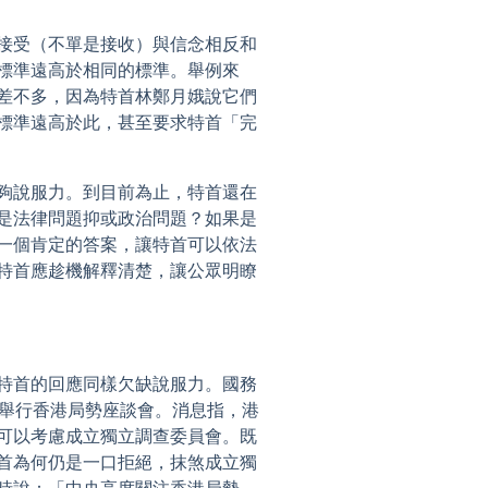
接受（不單是接收）與信念相反和
標準遠高於相同的標準。舉例來
差不多，因為特首林鄭月娥說它們
標準遠高於此，甚至要求特首「完
夠說服力。到目前為止，特首還在
是法律問題抑或政治問題？如果是
一個肯定的答案，讓特首可以依法
特首應趁機解釋清楚，讓公眾明瞭
特首的回應同樣欠缺說服力。國務
圳舉行香港局勢座談會。消息指，港
可以考慮成立獨立調查委員會。既
首為何仍是一口拒絕，抹煞成立獨
時說：「中央高度關注香港局勢，