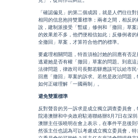
「確認偏見」的第二個成因，就是人們往往對
相同的信息抱持雙重標準；兩者之間，相反的
說，建制派接受「暫緩」修例和「撤回」草案
的效果差不多，他們便相信如此；反修例者的
全撤回」草案，才算符合他們的標準。
要處理相關問題，特首須檢討她的回應有否足
逃避她是否有權「撤回」草案的問題。到底這
法律問題，律政司司長鄭若驊應該可以給市民
回應「撤回」草案的訴求。若然是政治問題，
如何正確理解「一國兩制」。
避免雙重標準
反對聲音的另一訴求是成立獨立調查委員會，
院港澳辦和中央政府駐港聯絡辦8月7日在深
澳辦主任張曉明在會上表示，在事件平息後則
然張主任也認為可以考慮成立獨立委員會，特
立委員會的可能性？張主任在座談會開場發言