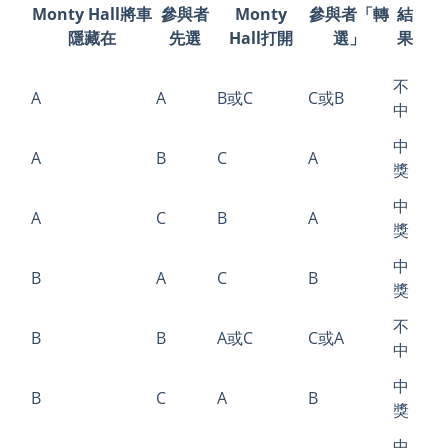
Monty Hall將車
參與者
Monty
參與者「轉
結
隱藏在
先選
Hall打開
選」
果
不
A
A
B或C
C或B
中
中
A
B
C
A
獎
中
A
C
B
A
獎
中
B
A
C
B
獎
不
B
B
A或C
C或A
中
中
B
C
A
B
獎
中