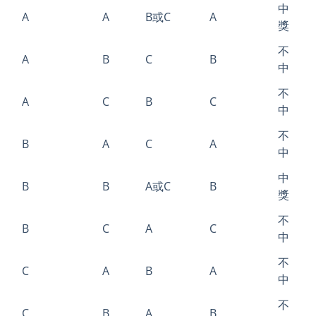
中
A
A
B或C
A
獎
不
A
B
C
B
中
不
A
C
B
C
中
不
B
A
C
A
中
中
B
B
A或C
B
獎
不
B
C
A
C
中
不
C
A
B
A
中
不
C
B
A
B