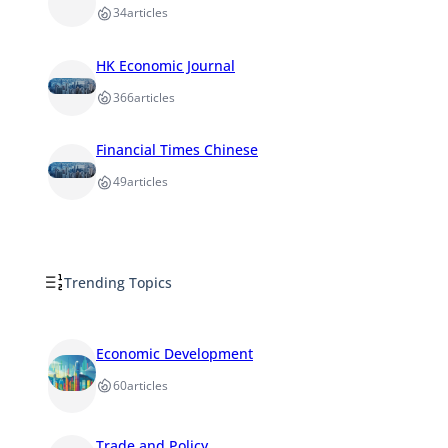
34
articles
HK Economic Journal
366
articles
Financial Times Chinese
49
articles
Trending Topics
Economic Development
60
articles
Trade and Policy