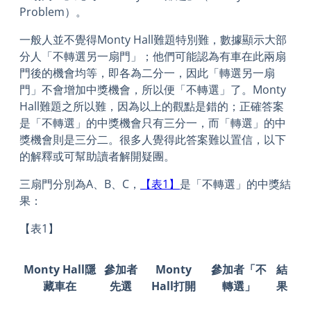
Problem）。
一般人並不覺得Monty Hall難題特別難，數據顯示大部
分人「不轉選另一扇門」；他們可能認為有車在此兩扇
門後的機會均等，即各為二分一，因此「轉選另一扇
門」不會增加中獎機會，所以便「不轉選」了。Monty
Hall難題之所以難，因為以上的觀點是錯的；正確答案
是「不轉選」的中獎機會只有三分一，而「轉選」的中
獎機會則是三分二。很多人覺得此答案難以置信，以下
的解釋或可幫助讀者解開疑團。
三扇門分別為A、B、C，
【表1】
是「不轉選」的中獎結
果：
【表1】
Monty Hall隱
參加者
Monty
參加者「不
結
藏車在
先選
Hall打開
轉選」
果