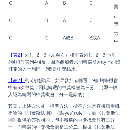
C
A
B
C
獎
中
C
B
A
C
獎
不
C
C
A或B
B或A
中
【表2】
列1、2、3（左至右）和前表列1、2、3一樣；
列4和前表列4相反，因為參加者只能轉選Monty Hall沒
打開的另一扇門；列5是中獎結果。
【表2】
列5清楚顯示，如果參加者轉選，9個均等機會
中有6次中獎，因此轉選的中獎機會為三分二（即一般
人認為轉選的中獎機會二分一是錯的）。
其實，上述方法並非標準方法，標準方法是直接應用概
率論的《貝葉斯法則》（Bayes’ rule），而《貝葉斯法
則》提供的答案相同，即不轉選的中獎機會只有三分
一，而轉選的中獎機會則是三分二。根據《貝葉斯法