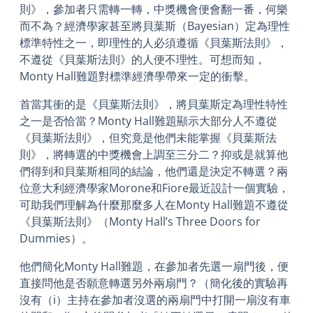
則》，參加者只需轉一轉，中獎機會便會翻一番，何樂
而不為？經濟學家甚至將貝葉斯（Bayesian）定為理性
標準特性之一，即理性的人必須遵循《貝葉斯法則》，
不遵從《貝葉斯法則》的人便不理性。可想而知，
Monty Hall難題對標準經濟學帶來一定的衝擊。
首當其衝的是《貝葉斯法則》，將貝葉斯定為理性特性
之一是否恰當？Monty Hall難題顯示大部分人不遵從
《貝葉斯法則》，但究竟是他們未能掌握《貝葉斯法
則》，將轉選的中獎機會上調至三分二？抑或是就算他
們得到和貝葉斯相同的結論，他們還是決定不轉選？兩
位意大利經濟學家Morone和Fiore最近設計一個實驗，
可助我們理解為什麼那麼多人在Monty Hall難題不遵從
《貝葉斯法則》（Monty Hall’s Three Doors for
Dummies）。
他們簡化Monty Hall難題，在參加者先選一扇門後，便
直接問他是否願意轉選另外兩扇門？（簡化後的實驗再
沒有（i）主持在參加者沒選的兩扇門中打開一扇沒有車