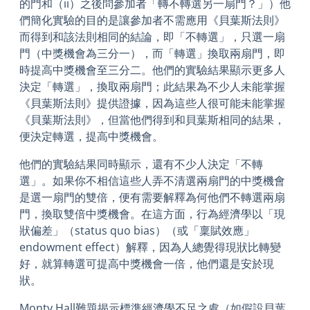
的門和（ii）之後問參加者「轉不轉選另一扇門？」）他
們簡化實驗的目的是讓參加者不需應用《貝葉斯法則》
而得到和該法則相同的結論，即「不轉選」，只選一扇
門（中獎機會為三分一），而「轉選」換取兩扇門，即
時提高中獎機會至三分二。他們的實驗結果顯示更多人
決定「轉選」，換取兩扇門；此結果為不少人未能掌握
《貝葉斯法則》提供證據，因為這些人很可能未能掌握
《貝葉斯法則》，但當他們得到和貝葉斯相同的結果，
便決定轉選，提高中獎機會。
他們的實驗結果同時顯示，還有不少人決定「不轉
選」。如果你不相信這些人弄不清選兩扇門的中獎機會
是選一扇門的雙倍，便有需要解釋為何他們不轉選兩扇
門，換取雙倍中獎機會。在這方面，行為經濟學以「現
狀偏差」（status quo bias）（或「稟賦效應」
endowment effect）解釋，因為人總覺得現狀比轉變
好，就算轉選可提高中獎機會一倍，他們還是安於現
狀。
Monty Hall難題揭示標準經濟學不足之處（如假設貝葉