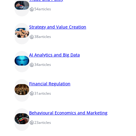
54
articles
Strategy and Value Creation
38
articles
AI Analytics and Big Data
34
articles
Financial Regulation
31
articles
Behavioural Economics and Marketing
23
articles