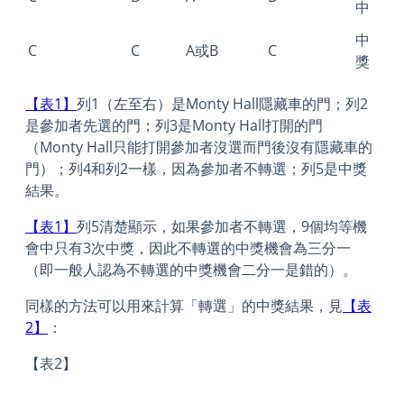
中
中
C
C
A或B
C
獎
【表1】
列1（左至右）是Monty Hall隱藏車的門；列2
是參加者先選的門；列3是Monty Hall打開的門
（Monty Hall只能打開參加者沒選而門後沒有隱藏車的
門）；列4和列2一樣，因為參加者不轉選；列5是中獎
結果。
【表1】
列5清楚顯示，如果參加者不轉選，9個均等機
會中只有3次中獎，因此不轉選的中獎機會為三分一
（即一般人認為不轉選的中獎機會二分一是錯的）。
同樣的方法可以用來計算「轉選」的中獎結果，見
【表
2】
：
【表2】