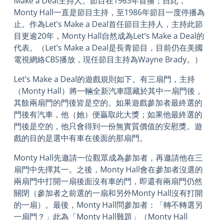
Make a Deal主持人。節目在1963年首播；自此，
Monty Hall一直是節目主持，至1986年節目一度停播為
止。作為Let’s Make a Deal首任節目主持人，主持此節
目更逾20年，Monty Hall自然成為Let’s Make a Deal的
代表。（Let’s Make a Deal是長青節目，目前仍在美國
電視網絡CBS播放，現任節目主持為Wayne Brady。）
Let’s Make a Deal的遊戲規則如下。有三扇門，主持
（Monty Hall）將一輛全新汽車隱藏於其中一扇門後，
其餘兩扇門的門後皆是空的。如果遊戲參加者最終選的
門後有汽車，他（她）便贏取此大獎；如果他最終選的
門後是空的，他只會得到一份無實質價值的安慰獎。遊
戲的目的是選中有車在後面的那扇門。
Monty Hall先邀請一位觀眾成為參加者，再邀請他在三
扇門中先擇其一。之後，Monty Hall會在參加者沒選的
兩扇門中打開一扇後面沒有車的門，即還有兩扇門仍然
關閉（參加者之前選的一扇和另外Monty Hall沒有打開
的一扇）。最後，Monty Hall問參加者：「轉不轉選另
一扇門？」此為「Monty Hall難題」（Monty Hall