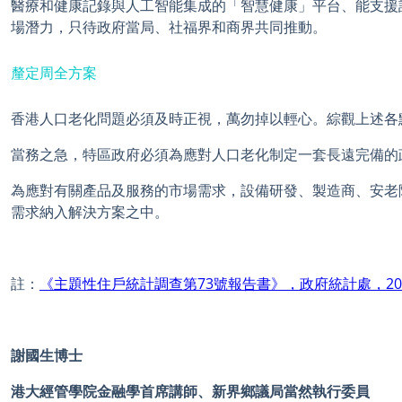
醫療和健康記錄與人工智能集成的「智慧健康」平台、能支援
場潛力，只待政府當局、社福界和商界共同推動。
釐定周全方案
香港人口老化問題必須及時正視，萬勿掉以輕心。綜觀上述各
當務之急，特區政府必須為應對人口老化制定一套長遠完備的
為應對有關產品及服務的市場需求，設備研發、製造商、安老
需求納入解決方案之中。
註：
《
主題性住戶統計調查第
73
號報告
書
》，
政府統計處，20
謝國生博士
港大經管學院金融學首席講師、新界鄉議局當然執行委員