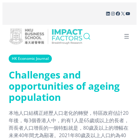
Skip
LinkedIn
Instagram
Facebook
X
YouT
to
content
HK Economic Journal
Challenges and
opportunities of ageing
population
本地人口結構正經歷人口老化的轉變，特區政府估計20
年後，每3個香港人中，約有1人是65歲或以上的長者，
而長者人口增長的一個特點就是，80歲及以上的增幅在
未來40年間尤為顯著。2021年80歲及以上人口約為40