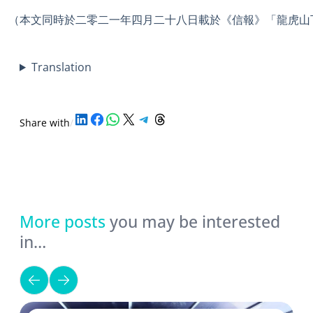
（本文同時於二零二一年四月二十八日載於《信報》「龍虎山
Translation
Share on LinkedIn
Share on Facebook
Share on WhatsApp
Share on X
Share on Telegram
Share on Threads
Share with
/
More posts
you may be interested
in…