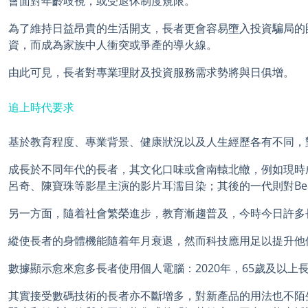
會面對年齡歧視，或受退休制度規限。
為了維持日益昂貴的生活開支，長者更會容易墮入投資騙局的
資，而成為家族中人衝突或爭產的導火線。
由此可見，長者對專業理財及投資服務需求勢將與日俱增。
追上時代要求
基於教育程度、專業背景、健康狀況以及人生經歷各有不同，
成長於不同年代的長者，其文化口味或會南轅北轍，例如現時成
呂奇、陳寶珠等影星主演的影片耳濡目染；其後的一代則對Beat
另一方面，隨着社會繁榮進步，教育漸趨普及，今時今日許多
縱使長者的身體機能隨着年月衰退，然而科技應用足以提升他
數據顯示愈來愈多長者使用個人電腦：2020年，65歲及以上長者
其實接受數碼技術的長者亦不斷增多，對新產品的用法也不陌