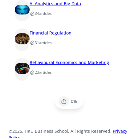
AI Analytics and Big Data
34
articles
Financial Regulation
31
articles
Behavioural Economics and Marketing
23
articles
0%
©2025, HKU Business School. All Rights Reserved.
Privacy
Policy