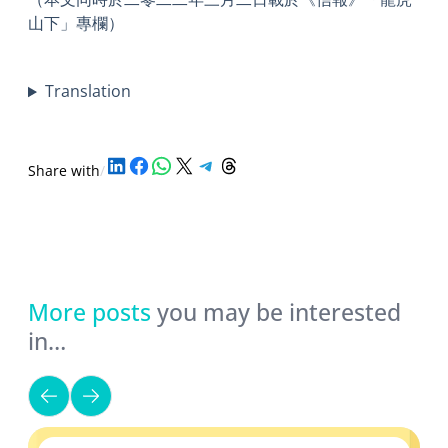
山下」專欄）
Translation
Share on LinkedIn
Share on Facebook
Share on WhatsApp
Share on X
Share on Telegram
Share on Threads
Share with
/
More posts
you may be interested
in…