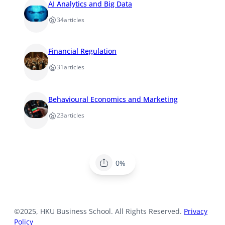
AI Analytics and Big Data
34
articles
Financial Regulation
31
articles
Behavioural Economics and Marketing
23
articles
0%
©2025, HKU Business School. All Rights Reserved.
Privacy
Policy