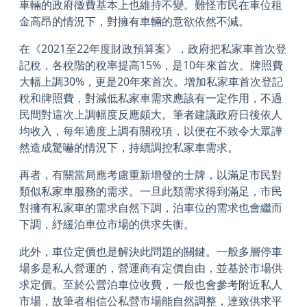
車輛的政府徵費基本上也維持不變。難怪市民在車位租
金高昂的情況下，對擁有車輛的意欲依然不減。
在《2021至22年度財政預算案》，政府把私家車首次登
記稅，各稅階的稅率提高15%，是10年來首次。牌照費
大幅上調30%，更是20年來首次。增加私家車首次登記
稅和牌照費，對減低私家車需求應該有一定作用，不過
民間對這次上調幅度反應頗大。筆者建議政府日後依人
均收入，每年適度上調有關稅項，以便在不致令大眾譁
然造成驚嚇的情況下，持續調控私家車需求。
再者，有關當局應考慮重新增發的士牌，以滿足市民對
類似私家車服務的需求。一旦此類需求得到滿足，市民
對擁有私家車的需求自然下調，泊車位的需求也會繼而
下調，紓緩泊車位市場的供求失衡。
此外，車位定價也是解決此問題的關鍵。一般多層停車
場多是私人營運的，營運商有定價自由，並基於市場供
求定價。至於公營泊車位收費，一般也會參考附近私人
市場，故筆者相信公私營市場能自然調整，達致供求平