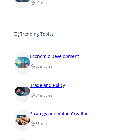
49
articles
Trending Topics
Economic Development
60
articles
Trade and Policy
54
articles
Strategy and Value Creation
38
articles