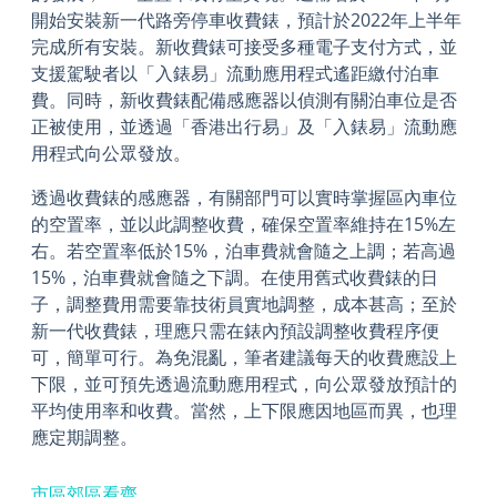
開始安裝新一代路旁停車收費錶，預計於2022年上半年
完成所有安裝。新收費錶可接受多種電子支付方式，並
支援駕駛者以「入錶易」流動應用程式遙距繳付泊車
費。同時，新收費錶配備感應器以偵測有關泊車位是否
正被使用，並透過「香港出行易」及「入錶易」流動應
用程式向公眾發放。
透過收費錶的感應器，有關部門可以實時掌握區內車位
的空置率，並以此調整收費，確保空置率維持在15%左
右。若空置率低於15%，泊車費就會隨之上調；若高過
15%，泊車費就會隨之下調。在使用舊式收費錶的日
子，調整費用需要靠技術員實地調整，成本甚高；至於
新一代收費錶，理應只需在錶內預設調整收費程序便
可，簡單可行。為免混亂，筆者建議每天的收費應設上
下限，並可預先透過流動應用程式，向公眾發放預計的
平均使用率和收費。當然，上下限應因地區而異，也理
應定期調整。
市區郊區看齊