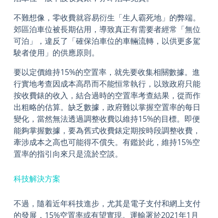
不難想像，零收費就容易衍生「生人霸死地」的弊端。
郊區泊車位被長期佔用，導致真正有需要者經常「無位
可泊」，違反了「確保泊車位的車輛流轉，以供更多駕
駛者使用」的供應原則。
要以定價維持15%的空置率，就先要收集相關數據。進
行實地考查因成本高昂而不能恒常執行，以致政府只能
按收費錶的收入，結合過時的空置率考查結果，從而作
出粗略的估算。缺乏數據，政府難以掌握空置率的每日
變化，當然無法透過調整收費以維持15%的目標。即便
能夠掌握數據，要為舊式收費錶定期按時段調整收費，
牽涉成本之高也可能得不償失。有鑑於此，維持15%空
置率的指引向來只是流於空談。
科技解決方案
不過，隨着近年科技進步，尤其是電子支付和網上支付
的發展，15%空置率或有望實現。運輸署於2021年1月