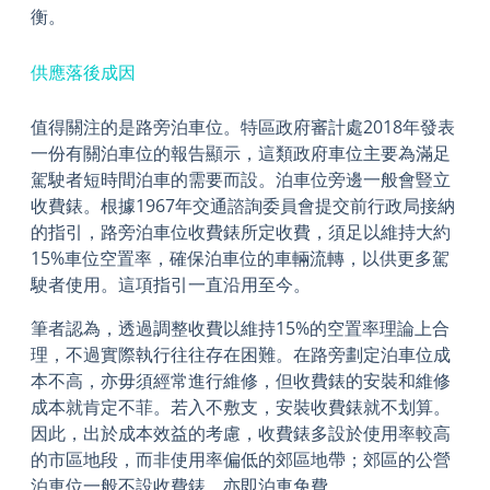
衡。
供應落後成因
值得關注的是路旁泊車位。特區政府審計處2018年發表
一份有關泊車位的報告顯示，這類政府車位主要為滿足
駕駛者短時間泊車的需要而設。泊車位旁邊一般會豎立
收費錶。根據1967年交通諮詢委員會提交前行政局接納
的指引，路旁泊車位收費錶所定收費，須足以維持大約
15%車位空置率，確保泊車位的車輛流轉，以供更多駕
駛者使用。這項指引一直沿用至今。
筆者認為，透過調整收費以維持15%的空置率理論上合
理，不過實際執行往往存在困難。在路旁劃定泊車位成
本不高，亦毋須經常進行維修，但收費錶的安裝和維修
成本就肯定不菲。若入不敷支，安裝收費錶就不划算。
因此，出於成本效益的考慮，收費錶多設於使用率較高
的市區地段，而非使用率偏低的郊區地帶；郊區的公營
泊車位一般不設收費錶，亦即泊車免費。