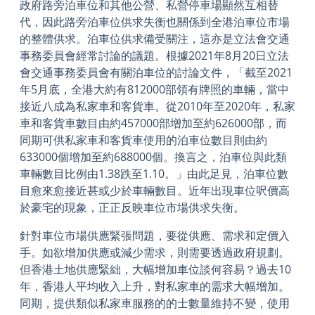
政府路旁泊車位和其他公營、私營停車場顯然互相替
代，因此路旁泊車位供求失衡也關係到全港泊車位市場
的整體供求。泊車位供求備受關注，這亦是立法會交通
事務委員會經常討論的議題。根據2021年8月20日立法
會交通事務委員會有關泊車位的討論文件，「截至2021
年5月底，全港大約有812000部領有牌照的車輛，當中
接近八成為私家車和客貨車。從2010年至2020年，私家
車和客貨車數目由約457000部增加至約626000部，而
同期可供私家車和客貨車使用的泊車位數目則由約
633000個增加至約688000個。換言之，泊車位與此類
車輛數目比例由1.38跌至1.10。」由此足見，泊車位數
目愈來愈接近甚或少於車輛數目。近年出現車位呎價高
於豪宅的現象，正正反映車位市場供求失衡。
針對車位市場供應緊張問題，要從供應、需求和定價入
手。如欲增加供應或減少需求，則需要透過政府規劃。
但香港土地供應緊絀，大幅增加車位談何容易？過去10
年，香港人平均收入上升，對私家車的需求大幅增加。
同期，提供類似私家車服務的的士數量維持不變，使用