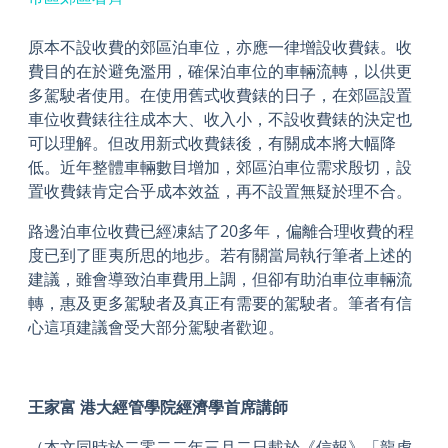
原本不設收費的郊區泊車位，亦應一律增設收費錶。收
費目的在於避免濫用，確保泊車位的車輛流轉，以供更
多駕駛者使用。在使用舊式收費錶的日子，在郊區設置
車位收費錶往往成本大、收入小，不設收費錶的決定也
可以理解。但改用新式收費錶後，有關成本將大幅降
低。近年整體車輛數目增加，郊區泊車位需求殷切，設
置收費錶肯定合乎成本效益，再不設置無疑於理不合。
路邊泊車位收費已經凍結了20多年，偏離合理收費的程
度已到了匪夷所思的地步。若有關當局執行筆者上述的
建議，雖會導致泊車費用上調，但卻有助泊車位車輛流
轉，惠及更多駕駛者及真正有需要的駕駛者。筆者有信
心這項建議會受大部分駕駛者歡迎。
王家富 港大經管學院經濟學首席講師
（本文同時於二零二二年三月二日載於《信報》「龍虎