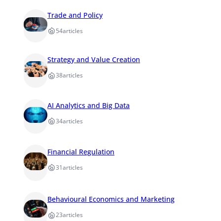
Trade and Policy
54
articles
Strategy and Value Creation
38
articles
AI Analytics and Big Data
34
articles
Financial Regulation
31
articles
Behavioural Economics and Marketing
23
articles