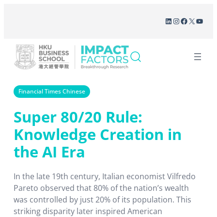
Skip
LinkedIn
Instagram
Facebook
X
YouT
to
content
Financial Times Chinese
Super 80/20 Rule:
Knowledge Creation in
the AI Era
In the late 19th century, Italian economist Vilfredo
Pareto observed that 80% of the nation’s wealth
was controlled by just 20% of its population. This
striking disparity later inspired American