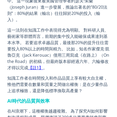
中。 這一現象後來被美國管理學者約瑟夫·朱蘭
（Joseph Juran）進一步發展，推論出著名的“80/20法
則”：80%的結果（輸出）往往歸於20%的投入（輸
入）。
這一法則在知識工作中表現得尤為明顯。 對科研人員、
藝術家等群體而言，前期的集中投入能確保成果達到基
本水準。 若要追求卓越品質，最後那20%的提升往往需
要投入80%以上的時間與精力。 比如，知名作家傑克·凱
魯亞克（Jack Kerouac）僅用三周寫成《在路上》（On
the Road）的初稿，但最終版本卻經過六年、六輪修改
才得以完成
【註1】
。
知識工作者在時間投入和作品品質上享有較大自主權，
惟他們需要在數量和質量之間做出權衡：是在少量作品
上追求極致，還是降低標準換取高產量？
AI時代的品質與效率
在AI浪潮下，這種權衡越趨複雜。 為了探究AI如何影響