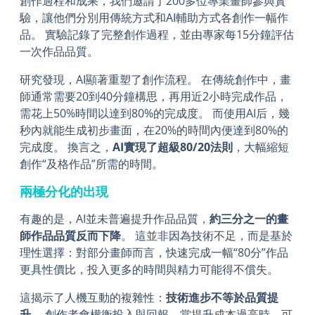
創作過程和成果，我們邀請了200多位專業畫師參與實
驗，讓他們分別用傳統方式和AI輔助方式各創作一幅作
品。 實驗記錄了完整創作過程，並由專家每15分鐘評估
一次作品品質。
研究發現，AI顯著重塑了創作流程。 在傳統創作中，畫
師通常需要20到40分鐘構思，再用近2小時完成作品，
需花上50%時間以達到80%的完成度。 而使用AI后，幾
秒內就能生成初步畫面，在20%的時間內便達到80%的
完成度。 換言之，
AI實現了超級80/20法則
，大幅縮短
創作“及格作品”所需的時間。
兩極分化的出現
有趣的是，AI並未普遍提升作品品質，
約三分之一的畫
師作品品質反而下降
。 這並非因為技術不足，而是基於
理性選擇：對部分畫師而言，快速完成一幅“80分”作品
更具性價比，投入更多的時間與精力可能得不償失。
這揭示了人機互動的複雜性：
技術進步不等於品質提
升
。 創作者會權衡投入與回報，當提升成本過高時，可