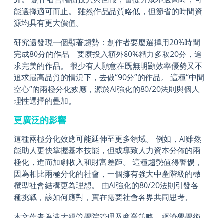
能選擇適可而止。 雖然作品品質略低，但節省的時間資
源均具有更大價值。
研究還發現一個顯著趨勢：創作者要麼選擇用20%時間
完成80分的作品，要麼投入額外80%精力多取20分，追
求完美的作品。 很少有人願意在既無明顯效率優勢又不
追求最高品質的情況下，去做“90分”的作品。 這種“中間
空心”的兩極分化效應，源於AI強化的80/20法則與個人
理性選擇的疊加。
更廣泛的影響
這種兩極分化效應可能延伸至更多領域。 例如，AI雖然
能助人更快掌握基本技能，但或導致人力資本分佈的兩
極化，進而加劇收入和財富差距。 這種趨勢值得警惕，
因為相比兩極分化的社會，一個擁有強大中產階級的橄
欖型社會結構更為理想。 由AI強化的80/20法則引發各
種挑戰，該如何應對，實在需要社會各界共同思考。
本文作者為港大經管學院管理及商業策略、經濟學學術