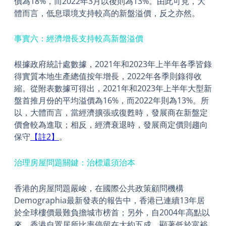
價為18%，而2022年3月以後則為13%。由此可見，大
體而言，低息環境支持較高的新盤溢價，反之亦然。
事實六：經濟增長支持較高新盤溢價
根據政府統計處數據，2021年和2023年上半年各季皆錄
得實質本地生產總值按年增長，2022年各季則錄得收
縮。從附表數據可得出，2021年和2023年上半年大型新
盤首推月份的平均溢價為16%，而2022年則為13%。所
以，大體而言，當經濟擴張或復甦時，發展商在新盤定
價會較為進取；相反，經濟衰退時，發展商定價則趨向
保守
【註2】
。
治理房屋問題關鍵：治標還須治本
香港的房屋問題嚴峻，在國際公共政策顧問機構
Demographia最新發表的報告中，香港已連續13年居
於全球樓價最難負擔城市榜首；另外，自2004年高點以
來，香港自置居所比率停留在大約五成，顯著低於富裕