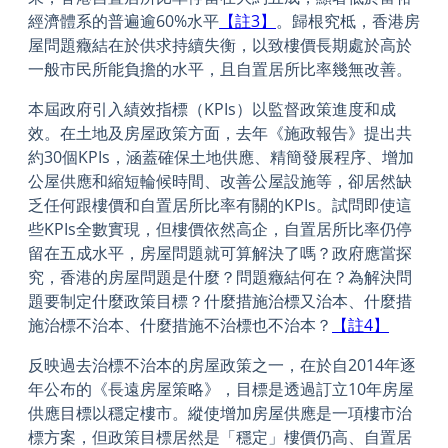
經濟體系的普遍逾60%水平
【註3】
。歸根究柢，香港房
屋問題癥結在於供求持續失衡，以致樓價長期處於高於
一般市民所能負擔的水平，且自置居所比率幾無改善。
本屆政府引入績效指標（KPIs）以監督政策進度和成
效。在土地及房屋政策方面，去年《施政報告》提出共
約30個KPIs，涵蓋確保土地供應、精簡發展程序、增加
公屋供應和縮短輪候時間、改善公屋設施等，卻居然缺
乏任何跟樓價和自置居所比率有關的KPIs。試問即使這
些KPIs全數實現，但樓價依然高企，自置居所比率仍停
留在五成水平，房屋問題就可算解決了嗎？政府應當探
究，香港的房屋問題是什麼？問題癥結何在？為解決問
題要制定什麼政策目標？什麼措施治標又治本、什麼措
施治標不治本、什麼措施不治標也不治本？
【註4】
反映過去治標不治本的房屋政策之一，在於自2014年逐
年公布的《長遠房屋策略》，目標是透過訂立10年房屋
供應目標以穩定樓市。縱使增加房屋供應是一項樓市治
標方案，但政策目標居然是「穩定」樓價仍高、自置居