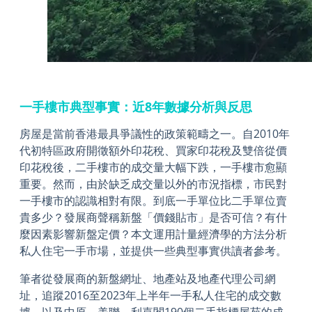
一手樓市典型事實：近8年數據分析與反思
房屋是當前香港最具爭議性的政策範疇之一。自2010年
代初特區政府開徵額外印花稅、買家印花稅及雙倍從價
印花稅後，二手樓市的成交量大幅下跌，一手樓市愈顯
重要。然而，由於缺乏成交量以外的市況指標，市民對
一手樓市的認識相對有限。到底一手單位比二手單位賣
貴多少？發展商聲稱新盤「價錢貼市」是否可信？有什
麼因素影響新盤定價？本文運用計量經濟學的方法分析
私人住宅一手市場，並提供一些典型事實供讀者參考。
筆者從發展商的新盤網址、地產站及地產代理公司網
址，追蹤2016至2023年上半年一手私人住宅的成交數
據，以及中原、美聯、利嘉閣190個二手指標屋苑的成