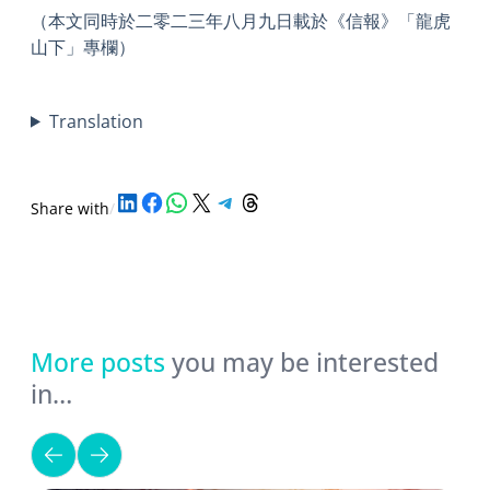
（本文同時於二零二三年八月九日載於《信報》「龍虎
山下」專欄）
Translation
Share on LinkedIn
Share on Facebook
Share on WhatsApp
Share on X
Share on Telegram
Share on Threads
Share with
/
More posts
you may be interested
in…