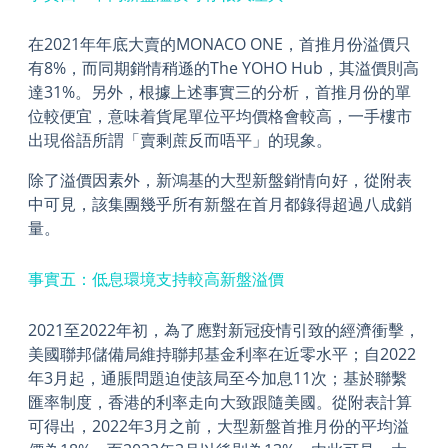
在2021年年底大賣的MONACO ONE，首推月份溢價只
有8%，而同期銷情稍遜的The YOHO Hub，其溢價則高
達31%。另外，根據上述事實三的分析，首推月份的單
位較便宜，意味着貨尾單位平均價格會較高，一手樓市
出現俗語所謂「賣剩蔗反而唔平」的現象。
除了溢價因素外，新鴻基的大型新盤銷情向好，從附表
中可見，該集團幾乎所有新盤在首月都錄得超過八成銷
量。
事實五：低息環境支持較高新盤溢價
2021至2022年初，為了應對新冠疫情引致的經濟衝擊，
美國聯邦儲備局維持聯邦基金利率在近零水平；自2022
年3月起，通脹問題迫使該局至今加息11次；基於聯繫
匯率制度，香港的利率走向大致跟隨美國。從附表計算
可得出，2022年3月之前，大型新盤首推月份的平均溢