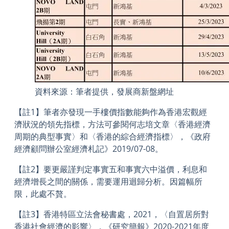
資料來源：筆者提供，發展商新盤網址
【註1】筆者亦發現一手樓價指數能夠作為香港宏觀經
濟狀況的領先指標，方法可參閱何志培文章〈香港經濟
周期的典型事實〉和〈香港的綜合經濟指標〉，《政府
經濟顧問辦公室經濟札記》2019/07-08。
【註2】要更嚴謹判定事實五和事實六中溢價，利息和
經濟增長之間的關係，需要運用迴歸分析。因篇幅所
限，此處不贅。
【註3】香港特區立法會秘書處，2021，〈自置居所對
香港社會經濟的影響〉，《研究簡報》2020-2021年度