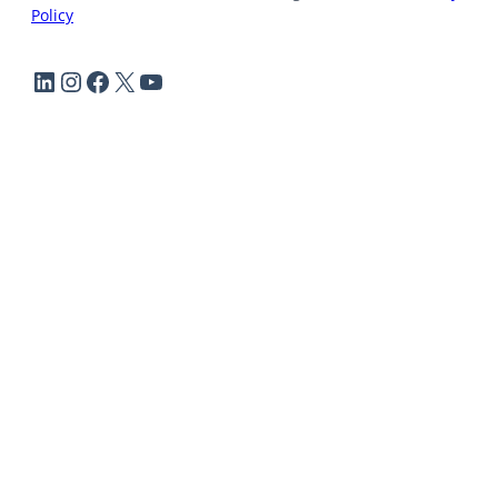
Policy
LinkedIn
Instagram
Facebook
X
YouTube