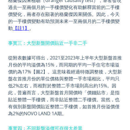
格蘭傑因果檢驗（Granger causality test），筆者發現
過去一至兩個月的一手樓價變化有助解釋當前的二手樓
價變化，兩者存在顯著的格蘭傑因果關係。因此，今天
的一手樓價變動有助預測未來一至兩個月的二手樓價變
動
【註1】
。
事實三：大型新盤開價貼近一手非二手
從附表數據可得出，2021至2023年上半年大型新盤首推
月份的平均溢價為15%，而同期的平均一手住宅市場溢
價約為17%【圖2】。這意味着經過特徵調整後，大型新
盤在首推月份的單位價格與整體一手市場相比，平均只
低2%左右，而相對於整體二手市場則高出約15%。因
此，普遍而言，大型新盤首月開價時「價錢貼市」是指
貼近整體一手樓價，而非貼近整體二手樓價。當然，也
有個別新盤開價貼近整體二手樓價，如首推月份溢價僅
為2%的NOVO LAND 1A期。
事實四：不同新盤溢價可存很大差異