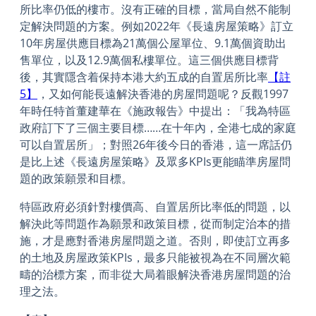
所比率仍低的樓市。沒有正確的目標，當局自然不能制
定解決問題的方案。例如2022年《長遠房屋策略》訂立
10年房屋供應目標為21萬個公屋單位、9.1萬個資助出
售單位，以及12.9萬個私樓單位。這三個供應目標背
後，其實隱含着保持本港大約五成的自置居所比率
【註
5】
，又如何能長遠解決香港的房屋問題呢？反觀1997
年時任特首董建華在《施政報告》中提出：「我為特區
政府訂下了三個主要目標……在十年內，全港七成的家庭
可以自置居所」；對照26年後今日的香港，這一席話仍
是比上述《長遠房屋策略》及眾多KPIs更能瞄準房屋問
題的政策願景和目標。
特區政府必須針對樓價高、自置居所比率低的問題，以
解決此等問題作為願景和政策目標，從而制定治本的措
施，才是應對香港房屋問題之道。否則，即使訂立再多
的土地及房屋政策KPIs，最多只能被視為在不同層次範
疇的治標方案，而非從大局着眼解決香港房屋問題的治
理之法。