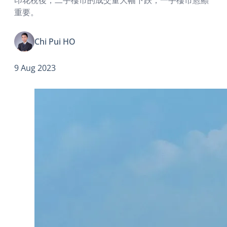
重要。
Chi Pui HO
9 Aug 2023