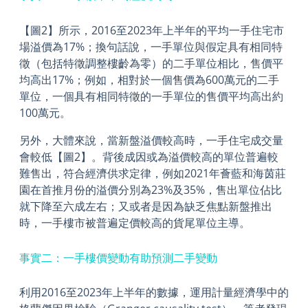
【圖2】所示，2016至2023年上半年的平均一手住宅市
場溢價為17%；換句話說，一手單位與假定具有相同特
徵（包括特徵調整樓齡為零）的二手單位相比，售價平
均高出17%；例如，相對於一個售價為600萬元的二手
單位，一個具有相同特徵的一手單位的售價平均高出約
100萬元。
另外，大體來說，當新盤溢價較高時，一手住宅成交量
會較低【圖2】。背後成因或為溢價較高的單位普遍較
難售出，符合經濟供求定律，例如2021年薈藍和海茵莊
園在首推月份的溢價分別為23%及35%，售出單位佔比
就下降至六成左右；又或者是因為缺乏焦點新盤推出
時，一手樓市被普遍定價較高的貨尾單位主導。
事實二：一手樓價變動有助預測二手變動
利用2016至2023年上半年的數據，運用計量經濟學中的