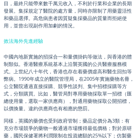
目，最終只能帶來數千萬元收入，不利於行業和企業的長期
發展。集採規定了醫院的處方量，同時亦限制了用藥靈活性
和藥品選擇。高危病患者因質疑集採藥品的質量而拒絕使
用，並曾出現副作用加劇的情況。
效法海外先進經驗
中國內地新實施的招採合一和量價掛鈎等做法，與香港的體
制類似。香港醫療系統基本上沿襲英國的公共醫療服務模
式。上世紀八十年代，香港也存在着藥價虛高和醫生回扣等
弊病。1990年成立的醫院管理局，在2005年實施藥物名冊，
公立醫院通過直接採購、競爭性談判、集中招標採購等方
式，分類購買。比如，醫管局對專用藥物採取單一招標（匯
總使用量，選取一家供應商），對通用藥物採取公開招標，
以價換量。違約供應商也有相應的懲罰。
同樣，英國的藥價也受到政府管制；藥品定價分為3類：有
充分市場競爭的藥物一般通過市場獲得最低價格；對於原研
藥，國民保健署將利潤限制在投資總額的25%以下；仿製藥