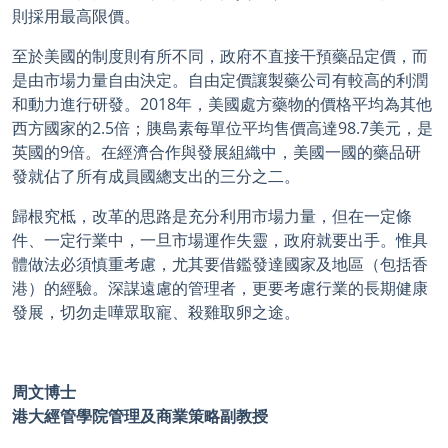
則採用最高限價。
至於美國的制度則有所不同，政府不直接干預藥品定價，而
是由市場力量自由決定。自由定價讓製藥公司有較高的利潤
和動力進行研發。2018年，美國處方藥物的價格平均為其他
西方國家的2.5倍；胰島素每單位平均售價高達98.7美元，是
英國的9倍。在經濟合作與發展組織中，美國一國的藥品研
發就佔了所有成員國總支出的三分之二。
歸根究柢，改革的思路是充分利用市場力量，但在一定條
件、一定行業中，一旦市場運作失靈，政府就要出手。惟具
體做法必須慎重考慮，尤其要借鑑發達國家及地區（包括香
港）的經驗。深謀遠慮的管理者，更要考慮行業的長期健康
發展，切勿走嘩眾取寵、殺雞取卵之途。
周文博士
港大經管學院管理及商業策略副教授