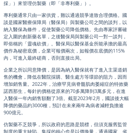
採」）來管理仿製藥（即「非專利藥」）。
專利藥通常只由一家供貨，難以通過競爭達致合理價格。國
談是國家醫療保障局（醫保局）與製藥公司之間的談判，以
納入醫保為條件，促使製藥公司降低價格。先由專家評審確
定入圍的創新藥名單，之後醫保局與製藥公司一對一談判，
即俗稱的「靈魂砍價」。醫保局以醫保基金所能承擔的最高
價作為秘密底價，企業可報價兩次，如報價在底價的115%
內，可進入最終磋商，否則直接出局。
企業之所以同意降價，是因為納入醫保就有了進入主渠道銷
售的機會，降低在醫院採購、醫生處方等環節的阻力，因而
增加銷售量。2022年，治療罕見病脊髓肌肉萎縮症的特效藥
諾西那生，每針的價格從原來的70多萬降到3萬多元，在進
入醫保一年內銷售額翻了3倍。截至2023年2月，國談後大幅
降價的藥品約3000種，預計在未來兩年為病者減輕負擔逾
900億元。
仿製藥不乏競爭，所以政府的思路是競標，但須克服舊監管
制度的重大缺陷。集採的核心也是以價換量，通過國家、省