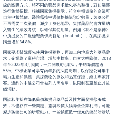
級的團購方式，將不同的藥品需求量化零為整後，對仿製藥
進行集體招標。根據國家集採指示，符合申報資格的企業可
自主申報競價。醫院需按中選價格採購預定數量，製藥公司
不再需要二次議價，減少了灰色地帶。集採藥品的處方量納
入醫生的績效考核，以確保其使用量。例如《我不是藥神》
中所提及的口服標靶藥伊馬替尼（Imatinib），在集採後採
購量增加34.8%。
國家要求醫院優先使用集採藥物，再加上內地龐大的藥品需
求，企業為了贏得市場、增加中標率，自會大幅降價。2018
年至2023年3月期間，一共開展8批集採，平均降價超過
56%。中標企業可享有兩年多的採購周期，以保證公司集中
精力生產和供應；集採藥物的療效和品質保證，經由專家評
審。違約的中選公司會被列入黑名單，以限制甚至禁止其後
續活動。
國談和集採在降低藥價和提升藥品普及性方面發揮顯著成
效，卻也存在一些問題。靈魂砍價大幅降低企業利潤，可能
減少製藥公司的研發動力。一些價值數十億元的藥品研發項