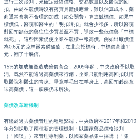
進行二次談判，來確定最終價格、交易數量以及醫院的回
扣。由於在競價時沒有落實具體供應量，難以估算成本，藥
商通常會將不合理的加成（如公關費）算進競標價。如果中
標價低，醫院和醫生的「明扣暗扣」就會少很多，所以醫院
對回扣額低的藥往往少買甚至不買，導致一些低價藥「中標
就死」。這些因素促使企業在競標中報高價。例如出廠價僅
為0.6元的克林黴素磷酸酯，在北京招標時，中標價高達11
元，翻了十幾倍。
15%的加成無疑造成藥價高企，2009年起，中央政府予以取
消。既然不能通過高藥價來行銷，企業只能利用高回扣以博
取醫院和醫生的青睞。畢竟羊毛出在羊身上，高回扣必然意
味高藥價，這一痼疾仍未解決。
藥價改革新機制
有鑑於過去藥價管理的種種弊端，中央政府在2017年和2019
年分別採取了兩種新的管理機制：以國家藥品價格談判
（「國談」）來管理專利藥，以國家藥品集中採購（「集