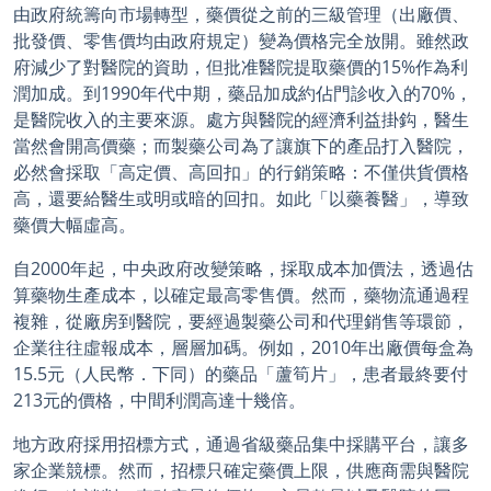
由政府統籌向市場轉型，藥價從之前的三級管理（出廠價、
批發價、零售價均由政府規定）變為價格完全放開。雖然政
府減少了對醫院的資助，但批准醫院提取藥價的15%作為利
潤加成。到1990年代中期，藥品加成約佔門診收入的70%，
是醫院收入的主要來源。處方與醫院的經濟利益掛鈎，醫生
當然會開高價藥；而製藥公司為了讓旗下的產品打入醫院，
必然會採取「高定價、高回扣」的行銷策略：不僅供貨價格
高，還要給醫生或明或暗的回扣。如此「以藥養醫」，導致
藥價大幅虛高。
自2000年起，中央政府改變策略，採取成本加價法，透過估
算藥物生產成本，以確定最高零售價。然而，藥物流通過程
複雜，從廠房到醫院，要經過製藥公司和代理銷售等環節，
企業往往虛報成本，層層加碼。例如，2010年出廠價每盒為
15.5元（人民幣．下同）的藥品「蘆筍片」，患者最終要付
213元的價格，中間利潤高達十幾倍。
地方政府採用招標方式，通過省級藥品集中採購平台，讓多
家企業競標。然而，招標只確定藥價上限，供應商需與醫院