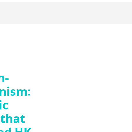
n-
onism:
ic
 that
ed HK