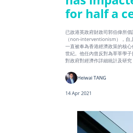
for half a 
已故港英政府財政司郭伯偉所倡
（non-interventionism
一直被奉為香港經濟政策的核心
世紀。他任內曾反對為莘莘學子
對政府對經濟作詳細統計及研究
而對經濟作出干預！這種今天看
任（laissez-faire）方針
Heiwai TANG
蓬勃發展，廣被視為最適用於香
體。
14 Apr 2021