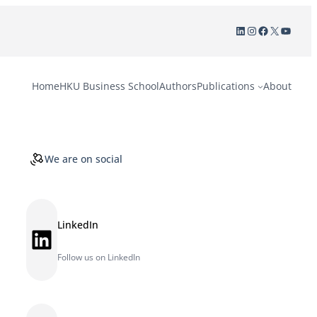
LinkedIn
Instagram
Facebook
X
YouTu
Home
HKU Business School
Authors
Publications
About
We are on social
LinkedIn
LinkedIn
Follow us on LinkedIn