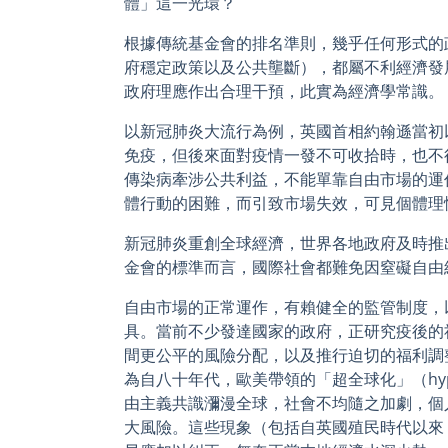
體」這一光環？
根據傳統基金會的排名準則，幾乎任何形式的
府穩定政策以及公共壟斷），都屬不利經濟發
政府理應作出合理干預，此實為經濟學常識。
以新冠肺炎大流行為例，英國首相約翰遜當初
免疫，但後來面對疫情一發不可收拾時，也不
傳染病牽涉公共利益，不能單靠自由市場的運
體行動的困難，而引致市場失效，可見個體理
新冠肺炎重創全球經濟，世界各地政府及時推
金會的標準而言，國際社會都難免因窒礙自由
自由市場的正常運作，有賴健全的監管制度，
具。當前不少發達國家的政府，正研究疫後的
間更公平的風險分配，以及推行迫切的福利調
為自八十年代，歐美帶領的「超全球化」（hyperg
由主義共識瀰漫全球，社會不均隨之加劇，個
大風險。這些現象（包括自英國殖民時代以來