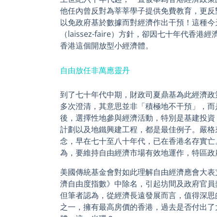
他任內曾反對為莘莘學子提供免費教育，更反
以免政府基於數據而對經濟作出干預！這種今
（laissez-faire）方針，卻因七十年代
香港這個開放型小經濟體。
自由放任非萬應靈丹
到了七十年代中期，財政司夏鼎基為此經濟政
多次澄清，其意思並非「積極地不干預」，而
後，選擇性地參與經濟活動，特別是基建投資
計劃以及地鐵興建工程，都是最佳例子。嚴格
念，早在七十至八十年代，已在香港名存實亡
為，要維持自由經濟市場有效地運作，特區政
美國傳統基金會對如此理解自由經濟應會大表
濟自由度指數》中除名，引起坊間及政府官員
但筆者認為，從經濟長遠發展而言，值得深思
之一，擁有最高房價的香港，過去是否付出了