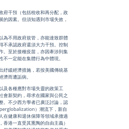
政府干預（包括稅收和再分配，政
展的因素。但須知遇到市場失效，
以為不用政府規管，亦能達致群體
得不承認政府還須大力干預。控制
作。至於接種疫苗，亦因牽涉到集
性不一定能在集體行為中體現。
出紓緩經濟措施，若按美國傳統基
經濟而遭詬病。
以及各種應對市場失靈的政策工
社會新契約，尋求在國家與公民之
整。不少西方學者已廣泛討論，認
lobalization）潮流下，新自
人在健康和退休保障等領域承擔過
，香港一直受其熏陶的自由主義）