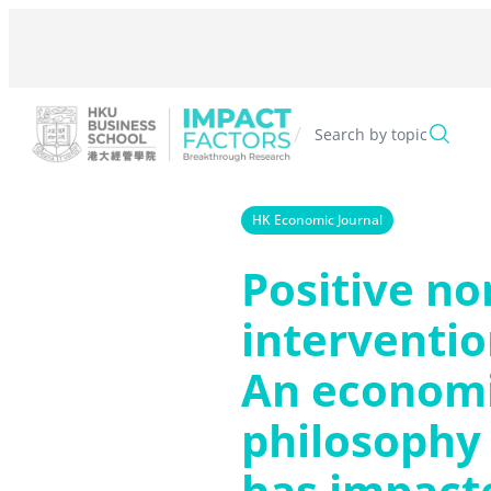
Skip
to
content
/
Search by topic
HK Economic Journal
Positive no
interventi
An econom
philosophy
has impact