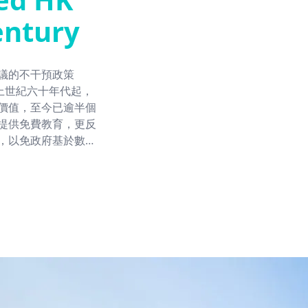
century
議的不干預政策
），自上世紀六十年代起，
價值，至今已逾半個
提供免費教育，更反
，以免政府基於數據
來顯得極端的自由放
，卻因七十年代香港經濟的
港這個開放型小經濟