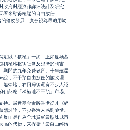
對政府對經濟作詳細統計及研究，
天看來顯得極端的自由放任
香港經濟的蓬勃發展，廣被視為最適用於
策冠以「積極」一詞。正如夏鼎基
是積極地權衡社會及經濟的利害
；期間的九年免費教育、十年建屋
來說，不干預自由放任的施政理
。無奈地，在回歸後還有不少人認
府仍然應「積極地不干預」市場。
支持。最近基金會將香港從其《經
熱烈討論，不少香港人感到惋惜。
的反而是作為全球貧富最懸殊城市
太高的代價，來捍衞「最自由經濟