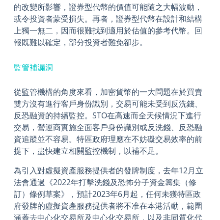
的改變所影響，證券型代幣的價值可能隨之大幅波動，
或令投資者蒙受損失。再者，證券型代幣在設計和結構
上獨一無二，因而很難找到適用於估值的參考代幣。回
報既難以確定，部分投資者難免卻步。
監管補漏洞
從監管機構的角度來看，加密貨幣的一大問題在於買賣
雙方沒有進行客戶身份識別，交易可能未受到反洗錢、
反恐融資的持續監控。STO在高速而全天候情況下進行
交易，營運商實施全面客戶身份識別或反洗錢、反恐融
資追蹤並不容易。特區政府理應在不妨礙交易效率的前
提下，盡快建立相關監控機制，以補不足。
為引入對虛擬資產服務提供者的發牌制度，去年12月立
法會通過《2022年打擊洗錢及恐怖分子資金籌集（修
訂）條例草案》，預計2023年6月起，任何未獲特區政
府發牌的虛擬資產服務提供者將不准在本港活動，範圍
涵蓋去中心化交易所及中心化交易所，以及非同質化代