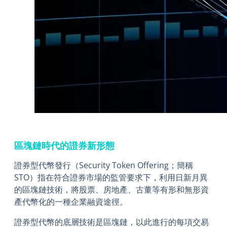
區塊鏈時代的證券新形態
證券型代幣發行（Security Token Offering；簡稱
STO）指在符合證券市場的監管要求下，利用日新月異
的區塊鏈技術，將股票、房地產、古董等有形和無形資
產代幣化的一種企業融資途徑。
證券型代幣的底層技術是區塊鏈，以此進行的每項交易