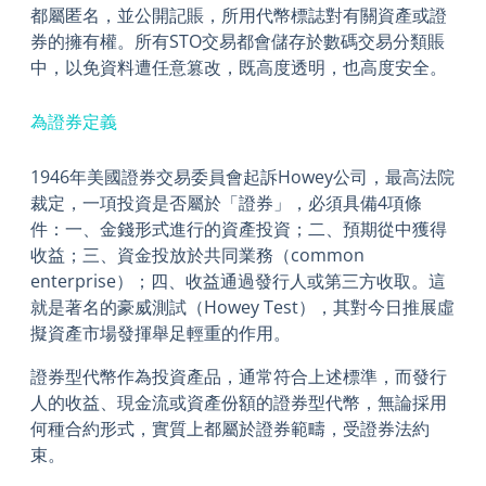
都屬匿名，並公開記賬，所用代幣標誌對有關資產或證
券的擁有權。所有STO交易都會儲存於數碼交易分類賬
中，以免資料遭任意篡改，既高度透明，也高度安全。
為證券定義
1946年美國證券交易委員會起訴Howey公司，最高法院
裁定，一項投資是否屬於「證券」，必須具備4項條
件：一、金錢形式進行的資產投資；二、預期從中獲得
收益；三、資金投放於共同業務（common
enterprise）；四、收益通過發行人或第三方收取。這
就是著名的豪威測試（Howey Test），其對今日推展虛
擬資產市場發揮舉足輕重的作用。
證券型代幣作為投資產品，通常符合上述標準，而發行
人的收益、現金流或資產份額的證券型代幣，無論採用
何種合約形式，實質上都屬於證券範疇，受證券法約
束。