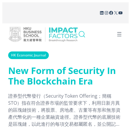
Skip
LinkedIn
Instagram
Facebook
X
YouT
to
content
HK Economic Journal
New Form of Security In
The Blockchain Era
證券型代幣發行（Security Token Offering；簡稱
STO）指在符合證券市場的監管要求下，利用日新月異
的區塊鏈技術，將股票、房地產、古董等有形和無形資
產代幣化的一種企業融資途徑。證券型代幣的底層技術
是區塊鏈，以此進行的每項交易都屬匿名，並公開記
賬，所用代幣標誌對有關資產或證券的擁有權。所有