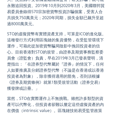
永難追回投資。2019年10月到2020年3月，美國聯邦貿
易委員會錄得570宗加密貨幣投資詐騙個案，受害人合
共損失750萬美元；2020年同期，損失金額已飆升至超
過8000萬美元。
STO的虛擬貨幣有實體資產支持，可算是ICO的進化版。
這種發行方式利用區塊鏈的集資優勢，在受監管環境下
運作，可藉此從加密貨幣騙局陰影中挽回投資者的信
心。目前香港對STO的規管，由證券及期貨事務監察委
員會（證監會）負責，早在2019年3月已發表聲明，清
楚指出：「在證券型代幣屬於『證券』的情況下，任何
人如要推廣及分銷證券型代幣（不論是在香港或以香港
投資者為對象），除非獲得適用的豁免，否則須根據
《證券及期貨條例》就第1類受規管活動（證券交易）
獲發牌或註冊。」
當然，STO在實際運作上不無挑戰。雖然許多類型的資
產可以代幣化，但投資者卻難以釐定這些虛擬資產的內
在價值（intrinsic value）。區塊鏈技術易受監管政策