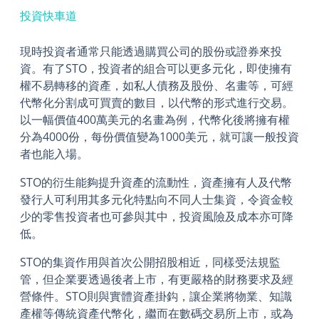
投資快車道
現時投資者通常只能透過購買公司的股份或證券來投
資。有了STO，投資者的組合可以更多元化，即使擁有
權不易轉移的資產，如私人債務及股份、名畫等，可經
代幣化分割成可買賣的數目，以代幣的形式進行交易。
以一幅價值400萬美元的名畫為例，代幣化後將擁有權
分為4000份，每份價值變為1000美元，就可讓一般投資
者也能入場。
STO的衍生能夠提升資產的流動性，資產擁有人及代幣
發行人可利用其多元化特點向不同人士集資，令資金較
少的零售投資者也可參與其中，投資風險及成本亦可降
低。
STO的集資作用與首次公開招股相近，同樣受法規監
管，但企業要透過後者上市，有更嚴格的財務要求及經
營條件。STO則與實體資產掛鈎，讓企業將物業、知識
產權等傳統資產代幣化，繼而在數碼交易所上市，或為