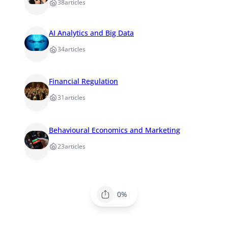
38
articles
AI Analytics and Big Data
34
articles
Financial Regulation
31
articles
Behavioural Economics and Marketing
23
articles
0%