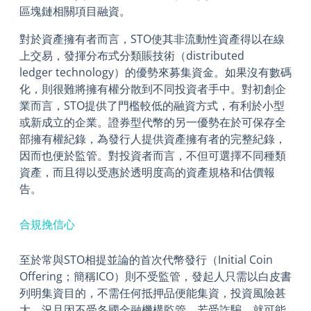
區塊鏈相關項目融資。
對於資產擁有者而言，STO使其非流動性資產得以在線
上交易，發揮分布式分類賬技術（distributed
ledger technology）的優勢來募集資金。如果沒有數碼
化，則很難將擁有權分散到不同投資者手中。對初創企
業而言，STO提供了門檻較低的融資方式，有利於小型
或新成立的企業。證券型代幣的另一優勢在於可保存全
部擁有權紀錄，為發行人提供資產擁有者的完整紀錄，
因而也便於監管。對投資者而言，不但可選擇不同種類
資產，而且得以受惠於透明度高的資產規格和估價報
告。
合規挽信心
至於常與STO相提並論的首次代幣發行（Initial Coin
Offering；簡稱ICO）則不受監管，發起人只需以白皮書
列明集資目的，不需任何抵押品便能集資，投資風險甚
大。況且因不受各國金融機構監管，若受詐騙，就可能